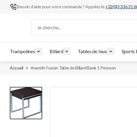
Besoin d'aide pour votre commande ? Appelez le
+32(0)3 336 31 6
Aller au contenu
Je cherche...
Trampolines
Billard
Tables de Jeux
Sports 
Accueil
Aramith Fusion Table de Billard Bank 1 Persoon
View larger image