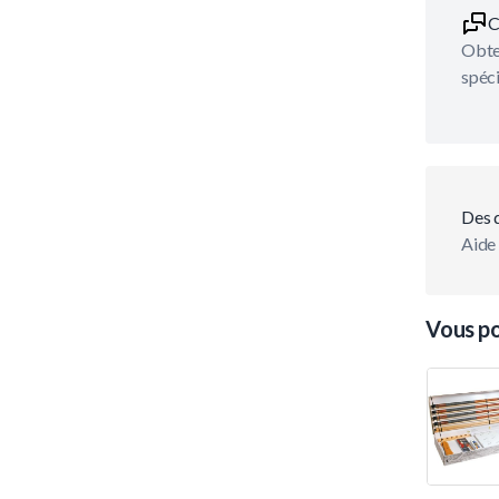
C
Obten
spéci
Des 
Aide 
Vous po