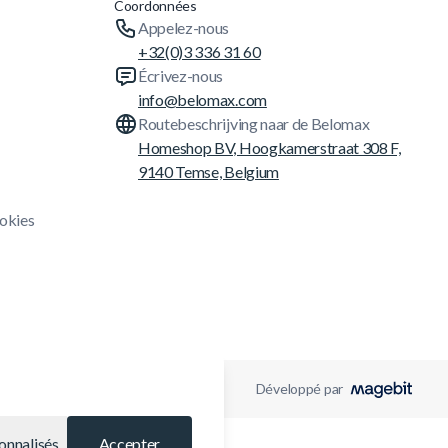
Coordonnées
Appelez-nous
+32(0)3 336 31 60
Écrivez-nous
info@belomax.com
Routebeschrijving naar de Belomax
Homeshop BV, Hoogkamerstraat 308 F,
9140 Temse, Belgium
ookies
Développé par
onnalisés
Accepter