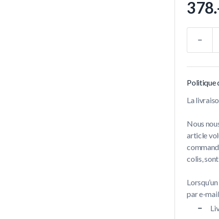
378.
Quantité
Politique 
La livrai
Nous nous
article vo
commandes 
colis, son
Lorsqu’un
par e-mail 
Li