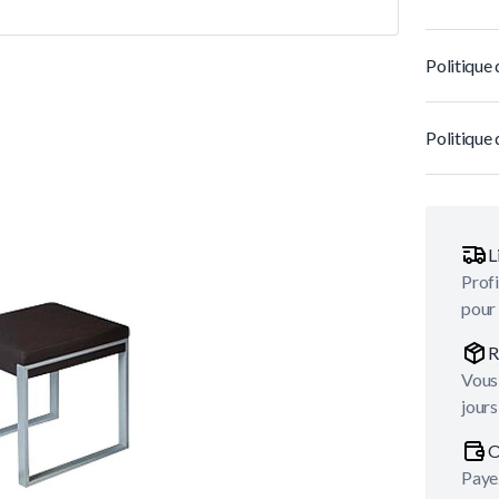
Politique 
Politique 
L
Profi
pour
R
Vous 
jours
O
Payez