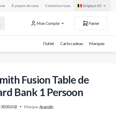
uces
À propos de nous
Contactez-nous
Belgique (fr)
Mon Compte
Panier
Outlet
Carte cadeau
Marques
mith Fusion Table de
lard Bank 1 Persoon
.9200.032
Marque:
Aramith