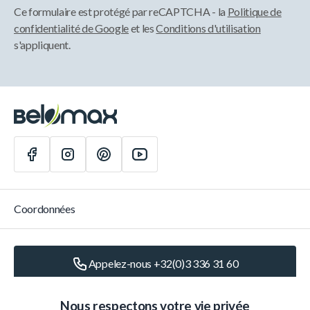
Ce formulaire est protégé par reCAPTCHA - la
Politique de
confidentialité de Google
et les
Conditions d'utilisation
s'appliquent.
Coordonnées
Appelez-nous +32(0)3 336 31 60
Écrivez-nous
info@belomax.com
Nous respectons votre vie privée