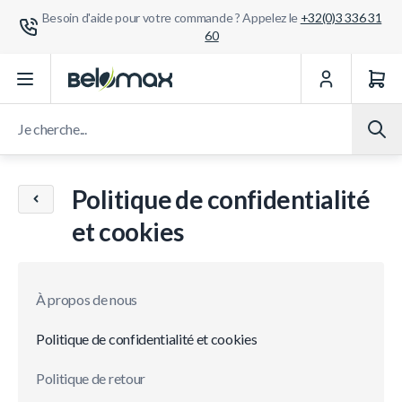
Besoin d'aide pour votre commande ? Appelez le
+32(0)3 336 31
60
Aller au contenu
Je cherche...
Politique de confidentialité
et cookies
À propos de nous
Politique de confidentialité et cookies
Politique de retour