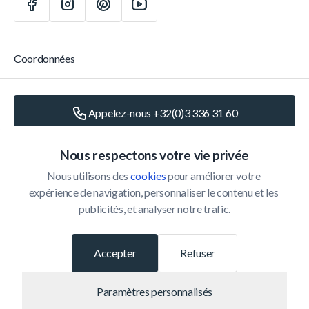
Coordonnées
Appelez-nous +32(0)3 336 31 60
Écrivez-nous
info@belomax.com
Nous respectons votre vie privée
Nous utilisons des 
cookies
 pour améliorer votre 
Routebeschrijving naar de Belomax
expérience de navigation, personnaliser le contenu et les 
publicités, et analyser notre trafic.
Catégories
Accepter
Refuser
Service Client
Paramètres personnalisés