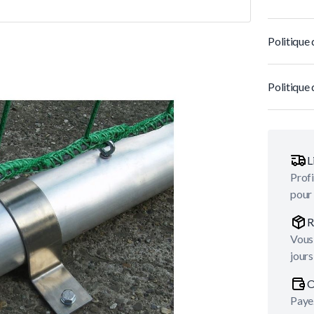
Politique 
Politique 
L
Profi
pour
R
Vous 
jours
O
Payez