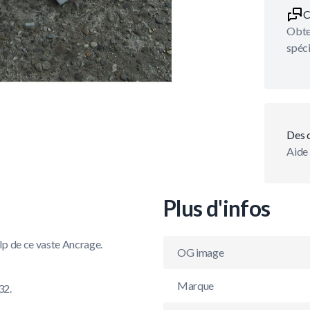
C
Obten
spéci
Des 
Aide 
Plus d'infos
lp de ce vaste Ancrage.
OG image
Marque
32.