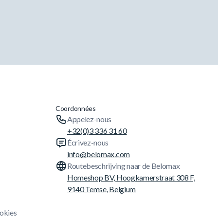
Coordonnées
Appelez-nous
+32(0)3 336 31 60
Écrivez-nous
info@belomax.com
Routebeschrijving naar de Belomax
Homeshop BV, Hoogkamerstraat 308 F,
9140 Temse, Belgium
ookies