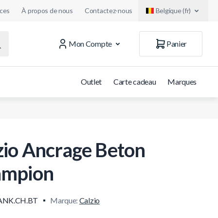
uces
À propos de nous
Contactez-nous
Belgique (fr)
Mon Compte
Panier
Outlet
Carte cadeau
Marques
zio Ancrage Beton
ampion
ANK.CH.BT
Marque:
Calzio