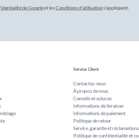
fidentialité de Google
et les
Conditions d'utilisation
s'appliquent.
Service Client
Contactez-nous
À propos de nous
x
Conseils et astuces
x
Informations de livraison
semblage
Informations de paiement
nte
Politique de retour
Service, garantie et réclamations
u
Politique de confidentialité et c