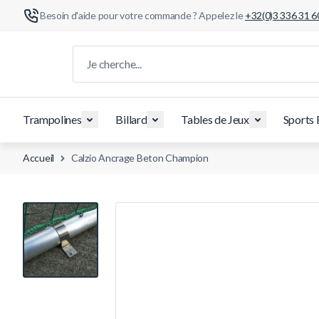
Besoin d'aide pour votre commande ? Appelez le
+32(0)3 336 31 6
Aller au contenu
Je cherche...
Trampolines
Billard
Tables de Jeux
Sports 
Accueil
Calzio Ancrage Beton Champion
View larger image