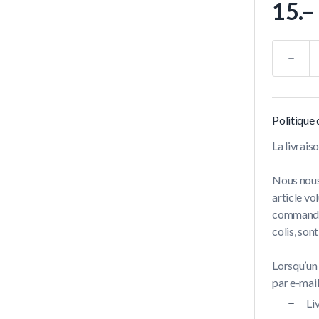
15.–
Quantité
Politique 
La livrai
Nous nous
article vo
commandes 
colis, son
Lorsqu’un
par e-mail 
Li