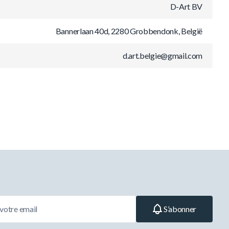
D-Art BV
Bannerlaan 40d, 2280 Grobbendonk, België
d.art.belgie@gmail.com
S’abonner