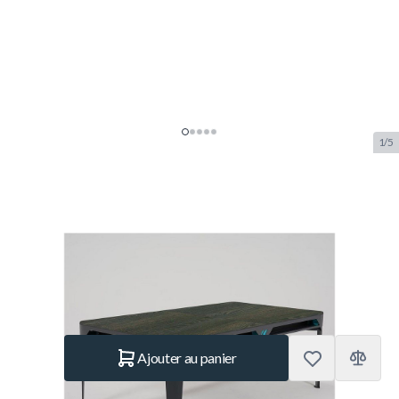
1/5
Cornilleau Hyphen Tafelblad
"Wood" Black
SKU:
COR.259103
Marque:
Cornilleau
549.– €
En stock
Quantité
Ajouter au panier