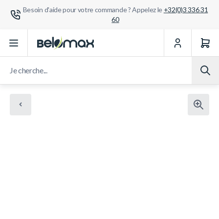
Besoin d'aide pour votre commande ? Appelez le
+32(0)3 336 31
60
Aller au contenu
Je cherche...