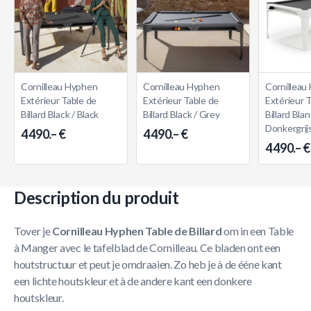
Cornilleau Hyphen
Cornilleau Hyphen
Cornilleau
Extérieur Table de
Extérieur Table de
Extérieur 
Billard Black / Black
Billard Black / Grey
Billard Blan
Donkergrij
4 490.– €
4 490.– €
4 490.– €
Description du produit
Tover je
Cornilleau Hyphen Table de Billard
om in een Table
à Manger avec le tafelblad de Cornilleau. Ce bladen ont een
houtstructuur et peut je omdraaien. Zo heb je à de ééne kant
een lichte houtskleur et à de andere kant een donkere
houtskleur.