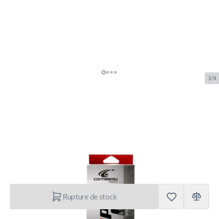
1/4
Cornilleau Pro Balles de Tennis
de Table Blanc x6
SKU:
COR.340500
Marque:
Cornilleau
3,50 €
Rupture de stock