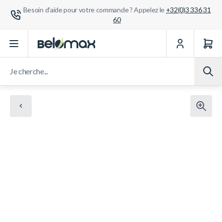
Besoin d'aide pour votre commande ? Appelez le
+32(0)3 336 31
60
Aller au contenu
Je cherche...