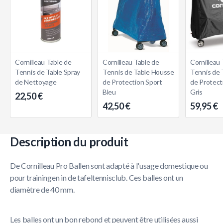
Cornilleau Table de
Cornilleau Table de
Cornilleau 
Tennis de Table Spray
Tennis de Table Housse
Tennis de 
de Nettoyage
de Protection Sport
de Protec
Bleu
Gris
22,50 €
42,50 €
59,95 €
Description du produit
De Cornilleau Pro Ballen sont adapté à l'usage domestique ou
pour trainingen in de tafeltennisclub. Ces balles ont un
diamètre de 40 mm.
Les balles ont un bon rebond et peuvent être utilisées aussi