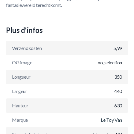
fantasiewereld terechtkomt.
Plus d'infos
Verzendkosten
5,99
OG image
no_selection
Longueur
350
Largeur
440
Hauteur
630
Marque
Le Toy Van