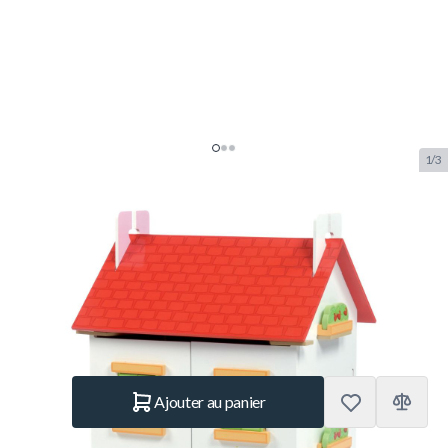
1/3
Le Toy Van Tutti-Frutti Maison de
Poupée
SKU:
LTV.H120
Marque:
Le Toy Van
129.– €
En stock
Quantité
Ajouter au panier