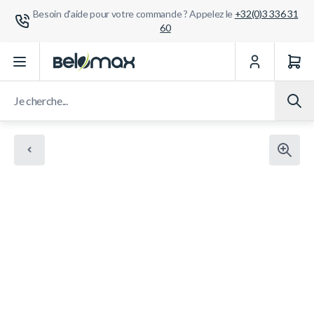
Besoin d'aide pour votre commande ? Appelez le
+32(0)3 336 31
60
Aller au contenu
Je cherche...