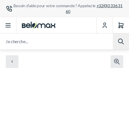
Besoin d'aide pour votre commande ? Appelez le
+32(0)3 336 31
60
Aller au contenu
Je cherche...