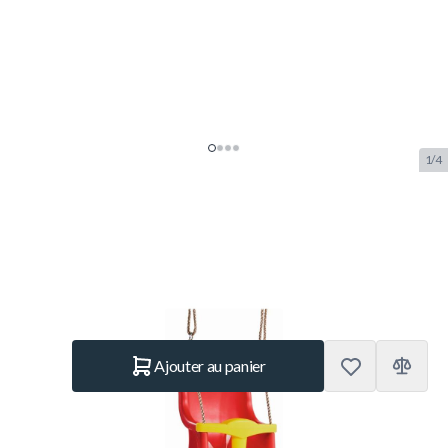
1/4
Luxe Babyzitje - Rouge
SKU:
K.131.001.001.001
Marque:
KBT
26,50 €
En stock
Quantité
Ajouter au panier