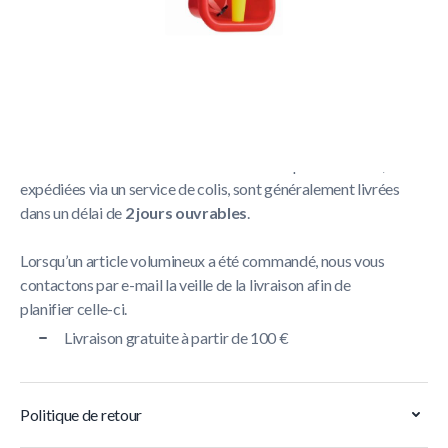
Politique de livraison
La livraison prend généralement entre
1 et 5 jours
ouvrables
.
Nous nous efforçons de livrer toutes les commandes
contenant un article volumineux dans un délai de
5 jours
ouvrables
. Les commandes contenant de petits articles,
expédiées via un service de colis, sont généralement livrées
dans un délai de
2 jours ouvrables
.
Lorsqu’un article volumineux a été commandé, nous vous
contactons par e-mail la veille de la livraison afin de
planifier celle-ci.
Livraison gratuite à partir de 100 €
Politique de retour