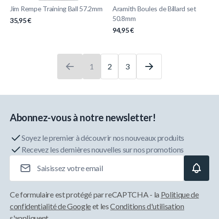
Jim Rempe Training Ball 57.2mm
Aramith Boules de Billard set
50.8mm
35,95 €
94,95 €
1
2
3
Vous lisez actuellement la page
Page
Page
Abonnez-vous à notre newsletter!
Soyez le premier à découvrir nos nouveaux produits
Recevez les dernières nouvelles sur nos promotions
Adresse e-mail
Ce formulaire est protégé par reCAPTCHA - la
Politique de
confidentialité de Google
et les
Conditions d'utilisation
s'appliquent.