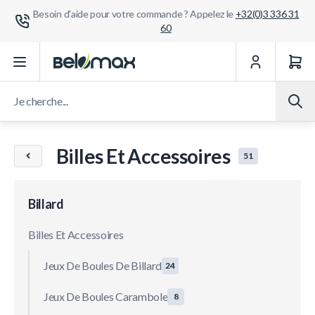
Besoin d'aide pour votre commande ? Appelez le
+32(0)3 336 31
60
Aller au contenu
Je cherche...
Billes Et Accessoires
51
Billard
Billes Et Accessoires
Jeux De Boules De Billard
24
Jeux De Boules Carambole
8