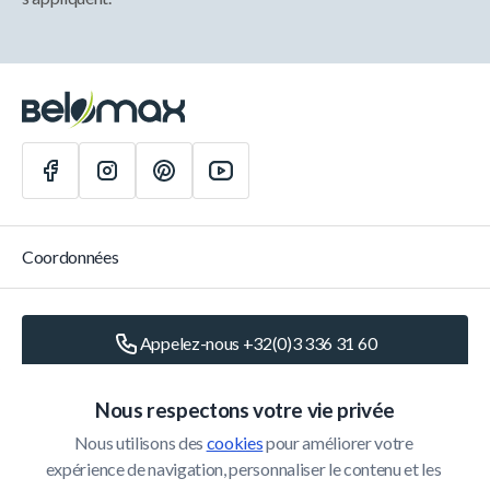
Coordonnées
Appelez-nous +32(0)3 336 31 60
Écrivez-nous
info@belomax.com
Nous respectons votre vie privée
Nous utilisons des 
cookies
 pour améliorer votre 
Routebeschrijving naar de Belomax
expérience de navigation, personnaliser le contenu et les 