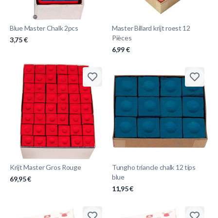
Blue Master Chalk 2pcs
Master Billard krijt roest 12
Pièces
3,75 €
6,99 €
Krijt Master Gros Rouge
Tungho triancle chalk 12 tips
blue
69,95 €
11,95 €