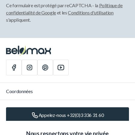
Ce formulaire est protégé par reCAPTCHA - la
Politique de
confidentialité de Google
et les
Conditions d'utilisation
s'appliquent.
Coordonnées
Appelez-nous +32(0)3 336 31 60
Écrivez-nous
info@belomax.com
Nous respectons votre vie privée