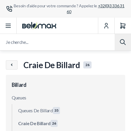
Besoin d'aide pour votre commande ? Appelez le
+32(0)3 336 31
60
Aller au contenu
Je cherche...
Craie De Billard
26
Billard
Queues
Queues De Billard
35
Craie De Billard
26