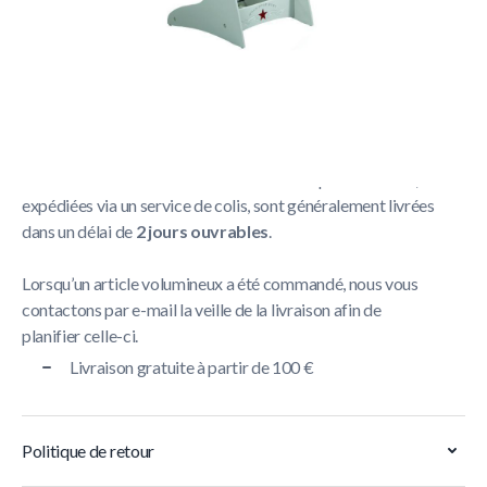
Politique de livraison
La livraison prend généralement entre
1 et 5 jours
ouvrables
.
Nous nous efforçons de livrer toutes les commandes
contenant un article volumineux dans un délai de
5 jours
ouvrables
. Les commandes contenant de petits articles,
expédiées via un service de colis, sont généralement livrées
dans un délai de
2 jours ouvrables
.
Lorsqu’un article volumineux a été commandé, nous vous
contactons par e-mail la veille de la livraison afin de
planifier celle-ci.
Livraison gratuite à partir de 100 €
Politique de retour