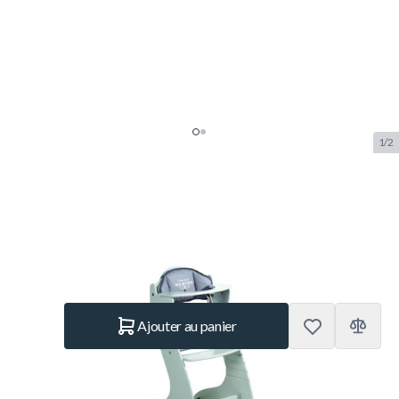
1/2
Roba Rock Star High Chair
SKU:
ROBA7549
Marque:
Roba
84,99 €
En stock
Quantité
Ajouter au panier