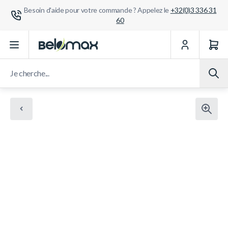
Besoin d'aide pour votre commande ? Appelez le
+32(0)3 336 31
60
Aller au contenu
Je cherche...