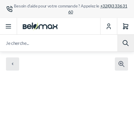
Besoin d'aide pour votre commande ? Appelez le
+32(0)3 336 31
60
Aller au contenu
Je cherche...