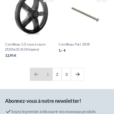
Cornilleau 1/2 roue à rayon
Cornilleau Part 1838
Ø200x32 (K58 légère)
1.– €
12,95 €
1
2
3
Vous lisez actuellement la page
Page
Page
Abonnez-vous à notre newsletter!
Soyez le premier à découvrir nos nouveaux produits