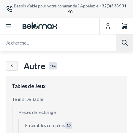
Besoin d'aide pour votre commande ? Appelez le
+32(0)3 336 31
60
Aller au contenu
Je cherche...
Autre
106
Tables de Jeux
Tennis De Table
Pièces de rechange
Ensembles complets
15