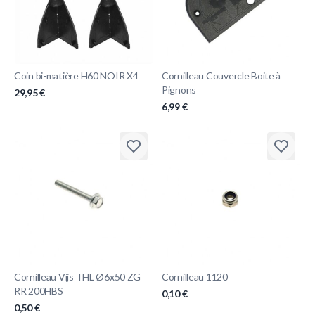
Coin bi-matière H60 NOIR X4
Cornilleau Couvercle Boite à
Pignons
29,95 €
6,99 €
Cornilleau Vijs THL Ø6x50 ZG
Cornilleau 1120
RR 200HBS
0,10 €
0,50 €