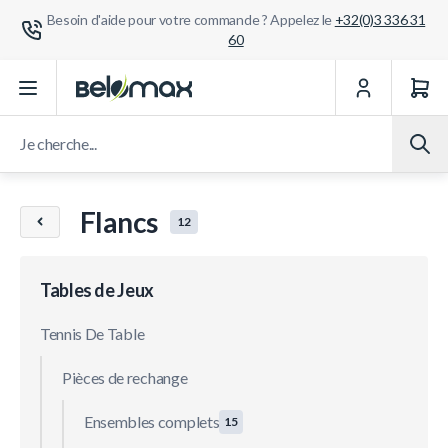
Besoin d'aide pour votre commande ? Appelez le
+32(0)3 336 31
60
Aller au contenu
Je cherche...
Flancs
12
Tables de Jeux
Tennis De Table
Pièces de rechange
Ensembles complets
15