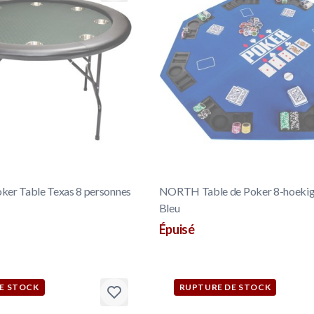
ker Table Texas 8 personnes
NORTH Table de Poker 8-hoekig
Bleu
Épuisé
E STOCK
RUPTURE DE STOCK