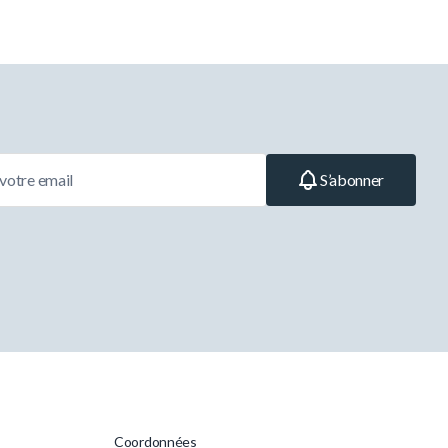
S’abonner
Coordonnées