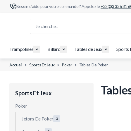
Besoin d'aide pour votre commande ? Appelez le
+32(0)3 336 31 6
Aller au contenu
Je cherche...
Trampolines
Billard
Tables de Jeux
Sports 
Accueil
Sports Et Jeux
Poker
Tables De Poker
Table
Sports Et Jeux
Poker
Jetons De Poker
3