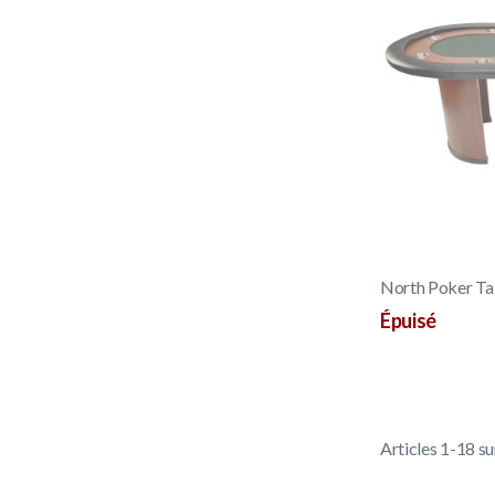
North Poker Ta
Épuisé
Articles
1
-
18
su