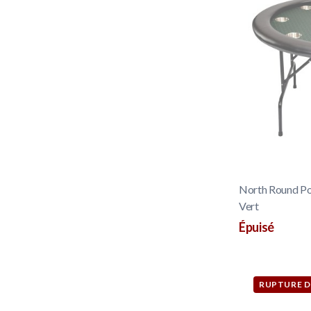
North Round Po
Vert
Épuisé
RUPTURE D