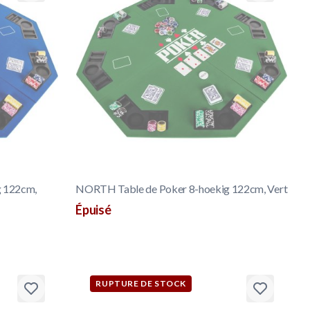
 122cm,
NORTH Table de Poker 8-hoekig 122cm, Vert
Épuisé
RUPTURE DE STOCK