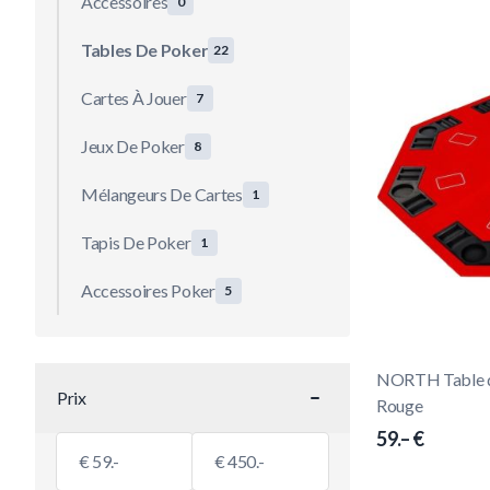
Accessoires
0
Tables De Poker
22
Cartes À Jouer
7
Jeux De Poker
8
Mélangeurs De Cartes
1
Tapis De Poker
1
Accessoires Poker
5
NORTH Table d
Prix
Rouge
filtre
59.– €
Valeur minimale
Valeur maximale
€
€