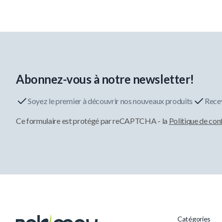
Abonnez-vous à notre newsletter!
Soyez le premier à découvrir nos nouveaux produits
Recev
Ce formulaire est protégé par reCAPTCHA - la
Politique de con
Catégories