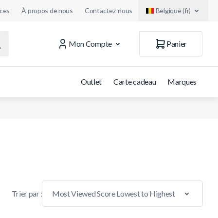
uces
À propos de nous
Contactez-nous
Belgique (fr)
Mon Compte
Panier
Outlet
Carte cadeau
Marques
Trier par :