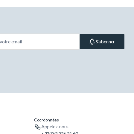
S’abonner
Coordonnées
Appelez-nous
+32(0)3 336 31 60