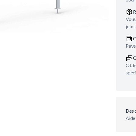
R
Vous 
jours
O
Payez
C
Obten
spéci
Des 
Aide 