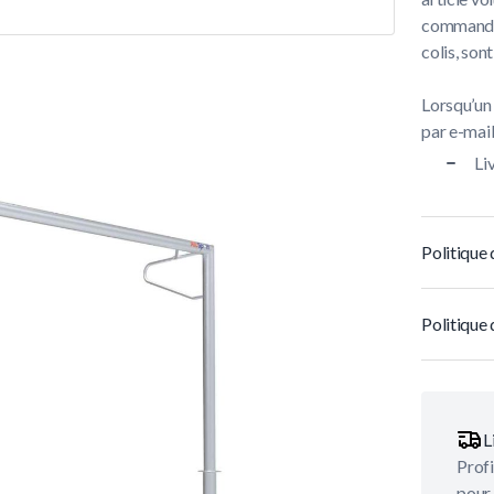
commandes 
colis, son
Lorsqu’un
par e-mail 
Li
Politique 
Politique 
L
Profi
pour