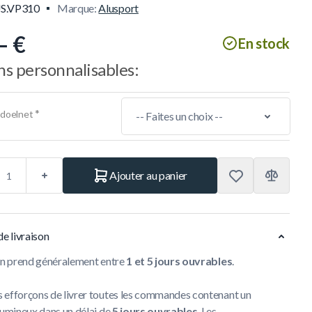
S.VP310
Marque:
Alusport
– €
En stock
s personnalisables:
*
 doelnet
Ajouter au panier
de livraison
son prend généralement entre
1 et 5 jours ouvrables
.
 efforçons de livrer toutes les commandes contenant un
lumineux dans un délai de
5 jours ouvrables
. Les