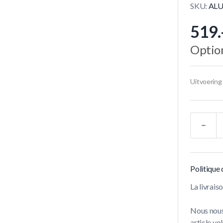
SKU:
ALU
519.
Option
Uitvoering
Quantité
Politique 
La livrai
Nous nous
article vo