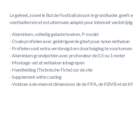
Le geheel, zowel le But de Football alsook le grondkader, geeft e
voetbalterrein et est uitermate adapté pour intensief wedstrijdg
- Aluminium, volledig gelaste hoeken, P-model
- Ovale profielen avec geïntrigeerde gleuf pour nylon nethaken
- Profielen sont extra verstevigd om doorbuiging te voorkomen
- Aluminium grondpotten avec profondeur de 0,5 ou 1 meter
- Montage-set et nethaken inbegrepen
- Handleiding (Technische Fiche) sur de site
- Supplement witte coating
- Voldoen à de eisen et dimensions de de FIFA, de KBVB et de 