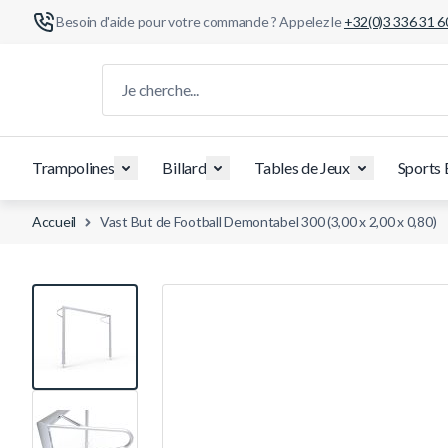
Besoin d'aide pour votre commande ? Appelez le
+32(0)3 336 31 6
Aller au contenu
Je cherche...
Trampolines
Billard
Tables de Jeux
Sports 
Accueil
Vast But de Football Demontabel 300 (3,00 x 2,00 x 0,80)
View larger image
View larger image