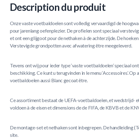
Description du produit
Onze vaste voetbaldoelen sont volledig vervaardigd de hoogwaa
pour jarenlang oefenplezier. De profielen sont speciaal verste
et ont een glijgoot pour de nethaken à de achterzijde. De hoeken 
Verstevigde grondpotten avec afwatering être meegeleverd.
Tevens ont wij pour ieder type ‘vaste voetbaldoelen’ speciaal o
beschikking. Ce kunt u terugvinden in le menu ‘Accessoires’. Op
voetbaldoelen aussi Blanc gecoat être.
Ce assortiment bestaat de UEFA-voetbaldoelen, et wedstrijd- et
voldoen à de eisen et dimensions de de FIFA, de KBVB et de KN
De montage-set et nethaken sont inbegrepen. De handleiding (Te
site.