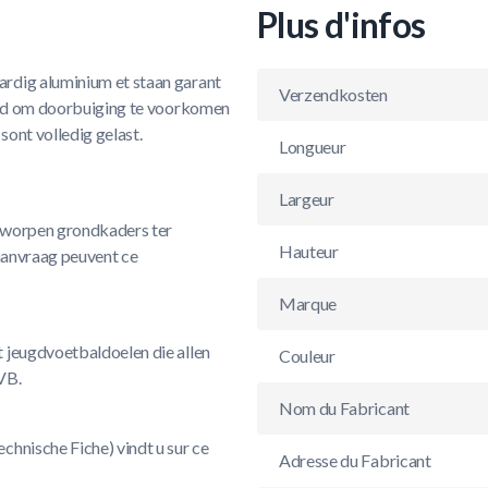
Plus d'infos
rdig aluminium et staan garant
Verzendkosten
vigd om doorbuiging te voorkomen
sont volledig gelast.
Longueur
Largeur
ntworpen grondkaders ter
Hauteur
 aanvraag peuvent ce
Marque
 jeugdvoetbaldoelen die allen
Couleur
VB.
Nom du Fabricant
chnische Fiche) vindt u sur ce
Adresse du Fabricant