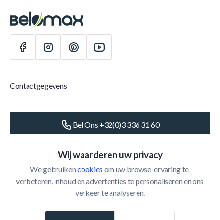
Contactgegevens
Bel Ons +32(0)3 336 31 60
Schrijf Ons
info@belomax.com
Wij waarderen uw privacy
We gebruiken 
cookies
 om uw browse-ervaring te 
Routebeschrijving naar de Belomax
verbeteren, inhoud en advertenties te personaliseren en ons 
verkeer te analyseren.
Categorieën