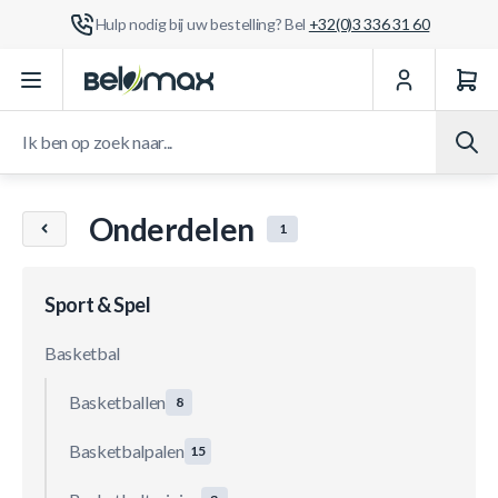
Hulp nodig bij uw bestelling? Bel
+32(0)3 336 31 60
Ga naar de inhoud
Ik ben op zoek naar...
Onderdelen
1
Sport & Spel
Basketbal
Basketballen
8
Basketbalpalen
15