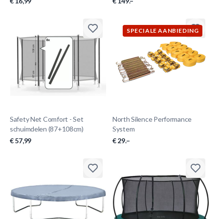
€ 16,99
€ 149.–
SPECIALE AANBIEDING
Safety Net Comfort - Set
North Silence Performance
schuimdelen (87+108cm)
System
€ 57,99
€ 29.–