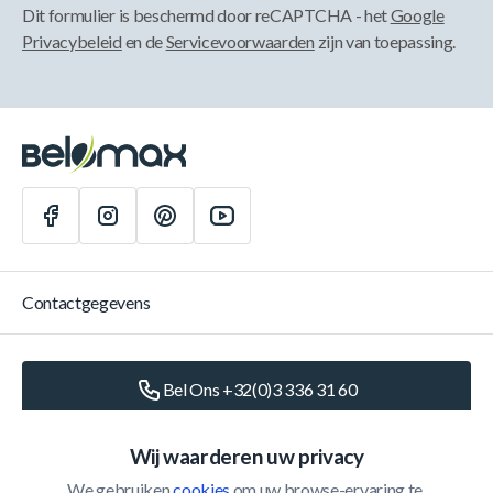
Dit formulier is beschermd door reCAPTCHA - het
Google
Privacybeleid
en de
Servicevoorwaarden
zijn van toepassing.
Contactgegevens
Bel Ons +32(0)3 336 31 60
Schrijf Ons
info@belomax.com
Wij waarderen uw privacy
We gebruiken 
cookies
 om uw browse-ervaring te 