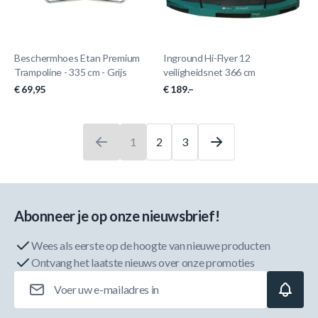
Beschermhoes Etan Premium
Inground Hi-Flyer 12
Trampoline - 335 cm - Grijs
veiligheidsnet 366 cm
€ 69,95
€ 189.–
1
2
3
U leest momenteel pagina
Pagina
Pagina
Abonneer je op onze nieuwsbrief!
Wees als eerste op de hoogte van nieuwe producten
Ontvang het laatste nieuws over onze promoties
E-mailadres