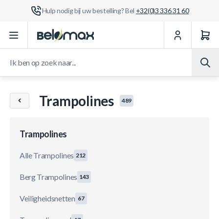
Hulp nodig bij uw bestelling? Bel
+32(0)3 336 31 60
Ga naar de inhoud
Ik ben op zoek naar...
Trampolines
489
Trampolines
Alle Trampolines
212
Berg Trampolines
143
Veiligheidsnetten
67