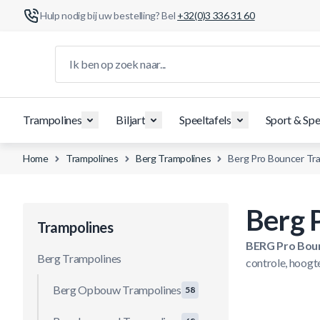
Hulp nodig bij uw bestelling? Bel
+32(0)3 336 31 60
Ga naar de inhoud
Ik ben op zoek naar...
Trampolines
Biljart
Speeltafels
Sport & Spe
Home
Trampolines
Berg Trampolines
Berg Pro Bouncer Tr
Berg 
Trampolines
BERG Pro Boun
Berg Trampolines
controle, hoogt
Berg Opbouw Trampolines
58