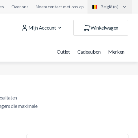
es
Over ons
Neem contact met ons op
België (nl)
Mijn Account
Winkelwagen
Outlet
Cadeaubon
Merken
esultaten
ngers die maximale