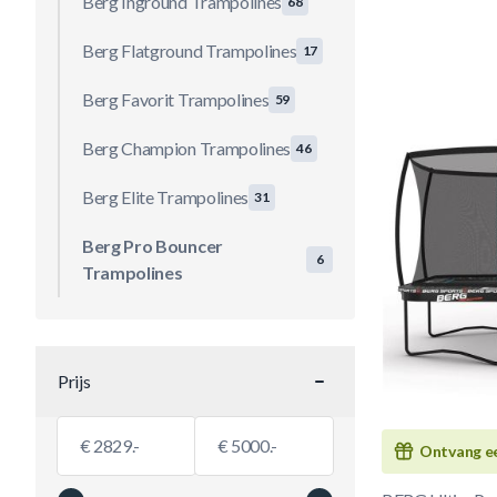
Berg Inground Trampolines
68
Berg Flatground Trampolines
17
Berg Favorit Trampolines
59
Berg Champion Trampolines
46
Berg Elite Trampolines
31
Berg Pro Bouncer
6
Trampolines
Prijs
filter
Minimumwaarde
Maximale Waarde
€
€
Ontvang ee