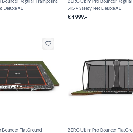
 Bouncer Regular Trampoline
BERG Ultim Pro Bouncer Regular
et Deluxe XL
5x5 + Safety Net Deluxe XL
€ 4.999.–
 Bouncer FlatGround
BERG Ultim Pro Bouncer FlatGr