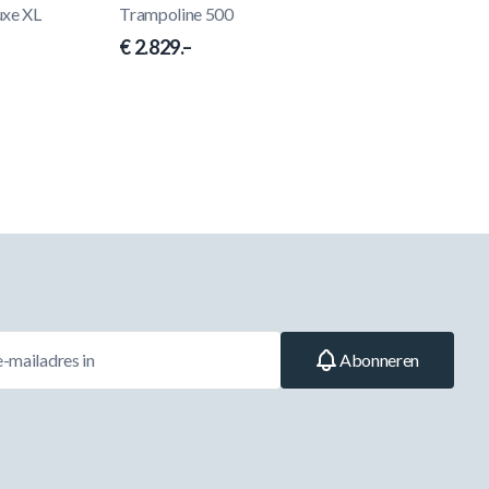
uxe XL
Trampoline 500
€ 2.829.–
Abonneren