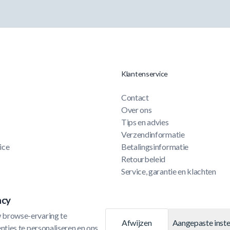
Klantenservice
Contact
Over ons
Tips en advies
Verzendinformatie
ice
Betalingsinformatie
Retourbeleid
Service, garantie en klachten
Privacy- en cookiebeleid
Algemene voorwaarden
acy
Cookie-instellingen
 browse-ervaring te 
Afwijzen
Aangepaste inste
ties te personaliseren en ons 