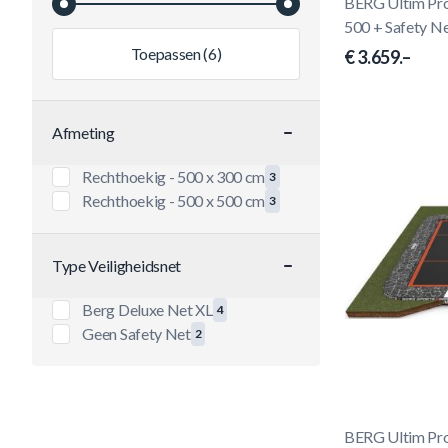
BERG Ultim Pro
500 + Safety N
Toepassen
(6)
€ 3.659.–
Afmeting
filter
Rechthoekig - 500 x 300 cm
3
producten beschikbaar
Rechthoekig - 500 x 500 cm
3
producten beschikbaar
Type Veiligheidsnet
filter
Berg Deluxe Net XL
4
producten beschikbaar
Geen Safety Net
2
producten beschikbaar
BERG Ultim Pro