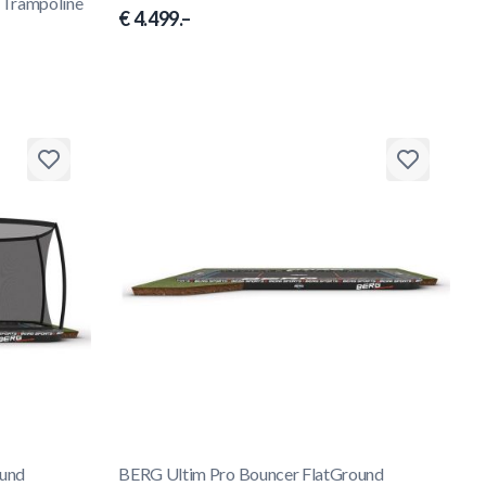
 Trampoline
€ 4.499.–
ound
BERG Ultim Pro Bouncer FlatGround