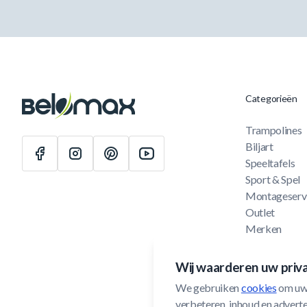
Categorieën
Trampolines
Biljart
Speeltafels
Sport & Spel
Montageserv
Outlet
Merken
Cadeaubon
Wij waarderen uw priv
We gebruiken 
cookies
 om uw
verbeteren, inhoud en adverten