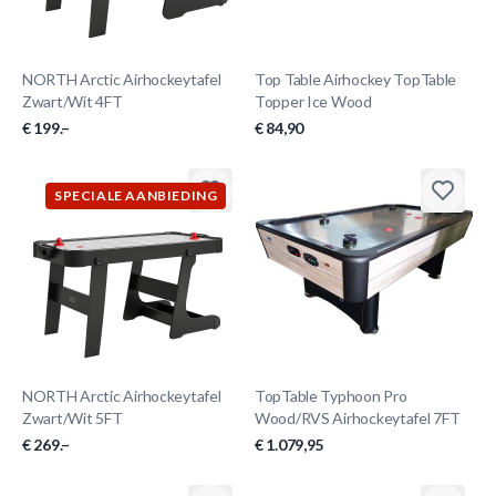
NORTH Arctic Airhockeytafel
Top Table Airhockey TopTable
Zwart/Wit 4FT
Topper Ice Wood
€ 199.–
€ 84,90
SPECIALE AANBIEDING
NORTH Arctic Airhockeytafel
TopTable Typhoon Pro
Zwart/Wit 5FT
Wood/RVS Airhockeytafel 7FT
€ 269.–
€ 1.079,95