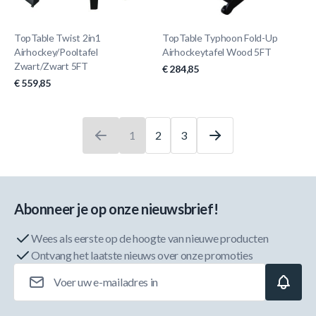
TopTable Twist 2in1
TopTable Typhoon Fold-Up
Airhockey/Pooltafel
Airhockeytafel Wood 5FT
Zwart/Zwart 5FT
€ 284,85
€ 559,85
1
2
3
U leest momenteel pagina
Pagina
Pagina
Abonneer je op onze nieuwsbrief!
Wees als eerste op de hoogte van nieuwe producten
Ontvang het laatste nieuws over onze promoties
E-mailadres