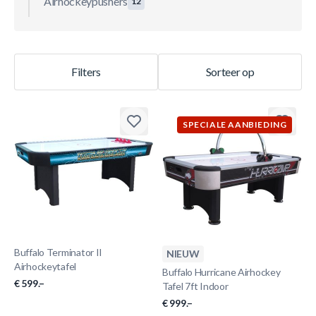
Airhockeypushers
12
Filters
Sorteer op
SPECIALE AANBIEDING
Buffalo Terminator II
NIEUW
Airhockeytafel
Buffalo Hurricane Airhockey
€ 599.–
Tafel 7ft Indoor
€ 999.–