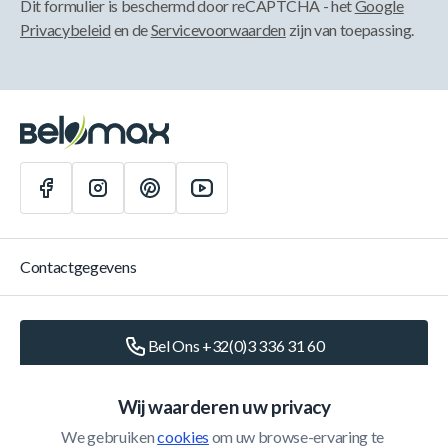
Dit formulier is beschermd door reCAPTCHA - het
Google
Privacybeleid
en de
Servicevoorwaarden
zijn van toepassing.
Contactgegevens
Bel Ons +32(0)3 336 31 60
Schrijf Ons
info@belomax.com
Wij waarderen uw privacy
We gebruiken 
cookies
 om uw browse-ervaring te 