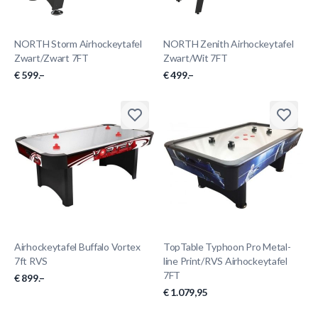
NORTH Storm Airhockeytafel
NORTH Zenith Airhockeytafel
Zwart/Zwart 7FT
Zwart/Wit 7FT
€ 599.–
€ 499.–
Airhockeytafel Buffalo Vortex
TopTable Typhoon Pro Metal-
7ft RVS
line Print/RVS Airhockeytafel
7FT
€ 899.–
€ 1.079,95