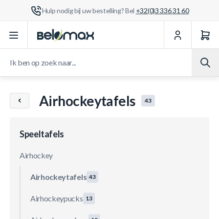
Hulp nodig bij uw bestelling? Bel
+32(0)3 336 31 60
Ga naar de inhoud
Ik ben op zoek naar...
Airhockeytafels
43
Speeltafels
Airhockey
Airhockeytafels
43
Airhockeypucks
13