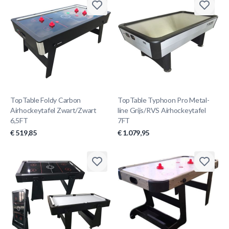
TopTable Foldy Carbon
TopTable Typhoon Pro Metal-
Airhockeytafel Zwart/Zwart
line Grijs/RVS Airhockeytafel
6,5FT
7FT
€ 519,85
€ 1.079,95