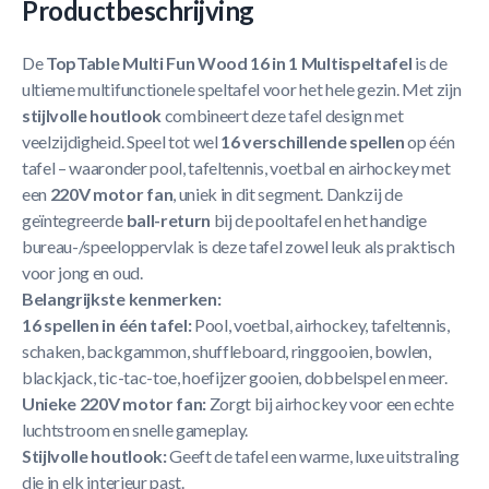
Productbeschrijving
De
TopTable Multi Fun Wood 16 in 1 Multispeltafel
is de
ultieme multifunctionele speltafel voor het hele gezin. Met zijn
stijlvolle houtlook
combineert deze tafel design met
veelzijdigheid. Speel tot wel
16 verschillende spellen
op één
tafel – waaronder pool, tafeltennis, voetbal en airhockey met
een
220V motor fan
, uniek in dit segment. Dankzij de
geïntegreerde
ball-return
bij de pooltafel en het handige
bureau-/speeloppervlak is deze tafel zowel leuk als praktisch
voor jong en oud.
Belangrijkste kenmerken:
16 spellen in één tafel:
Pool, voetbal, airhockey, tafeltennis,
schaken, backgammon, shuffleboard, ringgooien, bowlen,
blackjack, tic-tac-toe, hoefijzer gooien, dobbelspel en meer.
Unieke 220V motor fan:
Zorgt bij airhockey voor een echte
luchtstroom en snelle gameplay.
Stijlvolle houtlook:
Geeft de tafel een warme, luxe uitstraling
die in elk interieur past.