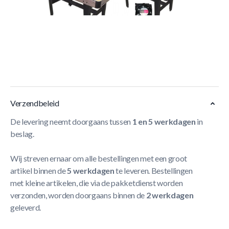
Korte Beschrijving
De
TopTable Multi Fun Wood 16 in 1 Multispeltafel
combineert 16 spellen in één luxe houtlook tafel, inclusief
airhockey met 220V motor fan, pool en voetbal. Stijlvol en
multifunctioneel.
Meer Lezen
Verzendbeleid
De levering neemt doorgaans tussen
1 en 5 werkdagen
in
beslag.
Wij streven ernaar om alle bestellingen met een groot
artikel binnen de
5 werkdagen
te leveren. Bestellingen
met kleine artikelen, die via de pakketdienst worden
verzonden, worden doorgaans binnen de
2 werkdagen
geleverd.