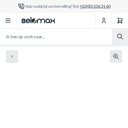
Hulp nodig bij uw bestelling? Bel
+32(0)3 336 31 60
Ga naar de inhoud
Ik ben op zoek naar...