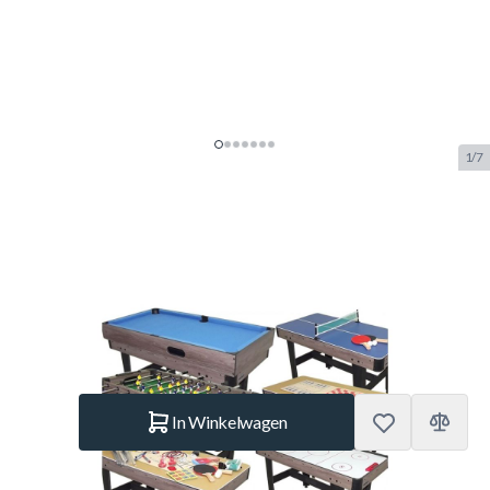
1/7
TopTable Multi Fun Wood 16 in 1
Multispeltafel
SKU:
TT.AC0005-W
Merk:
TopTable
€ 319,85
Op voorraad
Aantal
In Winkelwagen