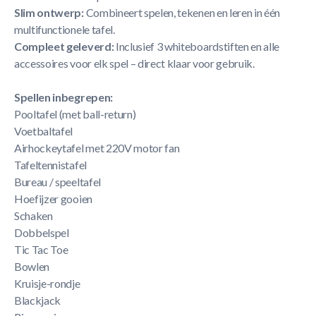
Slim ontwerp:
Combineert spelen, tekenen en leren in één
multifunctionele tafel.
Compleet geleverd:
Inclusief 3 whiteboardstiften en alle
accessoires voor elk spel – direct klaar voor gebruik.
Spellen inbegrepen:
Pooltafel (met ball-return)
Voetbaltafel
Airhockeytafel met 220V motor fan
Tafeltennistafel
Bureau / speeltafel
Hoefijzer gooien
Schaken
Dobbelspel
Tic Tac Toe
Bowlen
Kruisje-rondje
Blackjack