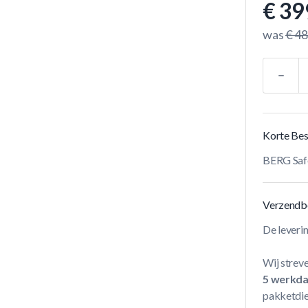
€ 39
was
€ 48
Aantal
Korte Bes
BERG Safe
Verzendb
De leveri
Wij streve
5 werkd
pakketdie