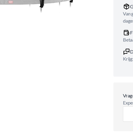
G
Van 
dage
F
Betaa
D
Krijg
Vrag
Exper