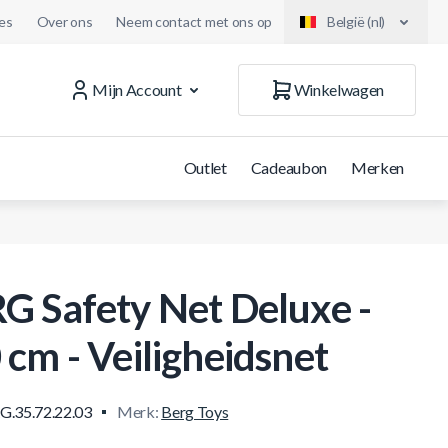
es
Over ons
Neem contact met ons op
België (nl)
Mijn Account
Winkelwagen
Outlet
Cadeaubon
Merken
G Safety Net Deluxe -
 cm - Veiligheidsnet
G.35.72.22.03
Merk:
Berg Toys