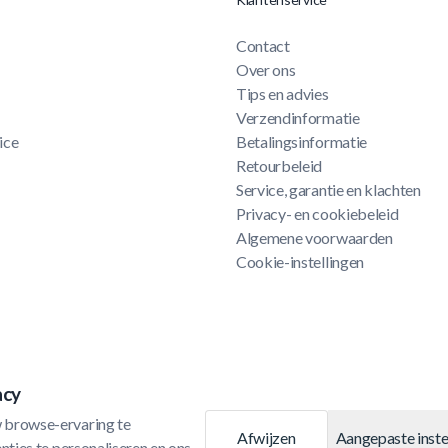
Contact
Over ons
Tips en advies
Verzendinformatie
ice
Betalingsinformatie
Retourbeleid
Service, garantie en klachten
Privacy- en cookiebeleid
Algemene voorwaarden
Cookie-instellingen
acy
 browse-ervaring te 
Afwijzen
Aangepaste inste
ties te personaliseren en ons 