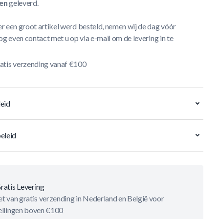
en
geleverd.
r een groot artikel werd besteld, nemen wij de dag vóór
og even contact met u op via e-mail om de levering in te
atis verzending vanaf €100
eid
eleid
ratis Levering
t van gratis verzending in Nederland en België voor
ellingen boven €100