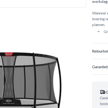
werkdag
Wanneer e
levering n
plannen.
Gr
Retourbel
Garantieb
G
Genie
best