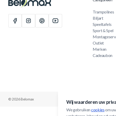
Trampolines
Biljart
Speeltafels
Sport & Spel
Montageserv
Outlet
Merken
Cadeaubon
© 2026 Belomax
Wij waarderen uw priv
We gebruiken 
cookies
 om uw
verbeteren, inhoud en adverten