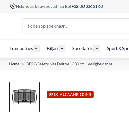
Hulp nodig bij uw bestelling? Bel
+32(0)3 336 31 60
Ga naar de inhoud
Ik ben op zoek naar...
Trampolines
Biljart
Speeltafels
Sport & Spe
Home
BERG Safety Net Deluxe - 380 cm - Veiligheidsnet
View larger image
SPECIALE AANBIEDING