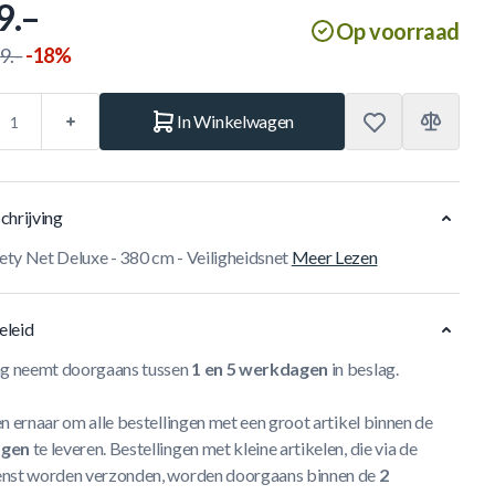
9.–
Op voorraad
9.–
-18%
In Winkelwagen
chrijving
ty Net Deluxe - 380 cm - Veiligheidsnet
Meer Lezen
eleid
ng neemt doorgaans tussen
1 en 5 werkdagen
in beslag.
n ernaar om alle bestellingen met een groot artikel binnen de
agen
te leveren. Bestellingen met kleine artikelen, die via de
nst worden verzonden, worden doorgaans binnen de
2