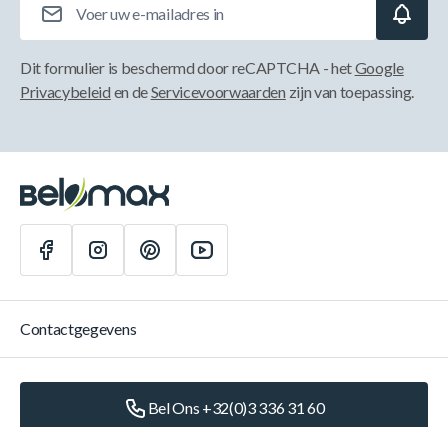
Dit formulier is beschermd door reCAPTCHA - het
Google
Privacybeleid
en de
Servicevoorwaarden
zijn van toepassing.
Contactgegevens
Bel Ons +32(0)3 336 31 60