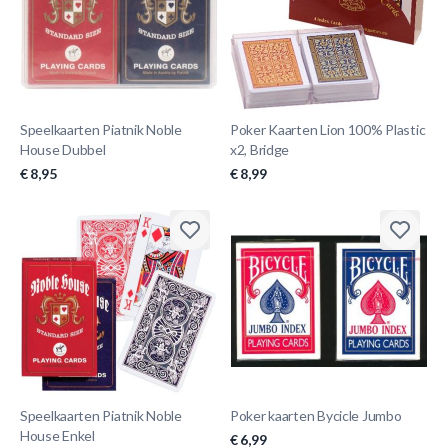
Speelkaarten Piatnik Noble
Poker Kaarten Lion 100% Plastic
House Dubbel
x2, Bridge
€ 8,95
€ 8,99
Speelkaarten Piatnik Noble
Poker kaarten Bycicle Jumbo
House Enkel
€ 6,99