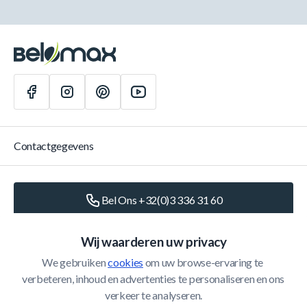
Contactgegevens
Bel Ons +32(0)3 336 31 60
Schrijf Ons
info@belomax.com
Wij waarderen uw privacy
We gebruiken 
cookies
 om uw browse-ervaring te 
Routebeschrijving naar de Belomax
verbeteren, inhoud en advertenties te personaliseren en ons 
verkeer te analyseren.