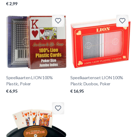
€ 2,99
Speelkaarten LION 100%
Speelkaartenset LION 100%
Plastic, Poker
Plastic Duobox, Poker
€ 6,95
€ 16,95