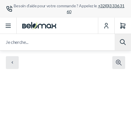
Besoin d'aide pour votre commande ? Appelez le
+32(0)3 336 31
60
Aller au contenu
Je cherche...