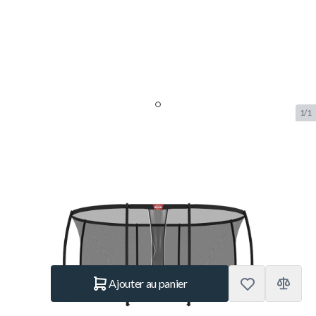
1/1
BERG Grand Safety Net DLX XL
520
SKU:
BERG.35.76.05.01
Marque:
Berg Toys
669.– €
En stock
Quantité
Ajouter au panier