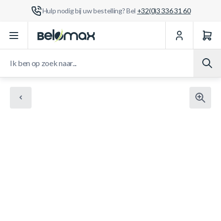
Hulp nodig bij uw bestelling? Bel
+32(0)3 336 31 60
Ga naar de inhoud
Ik ben op zoek naar...