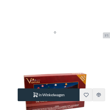
1/1
Accessoires Pakket Pool Deluxe
Ventura
SKU:
BUF.2557.299
Merk:
Buffalo
€ 299.–
Op voorraad
Aantal
In Winkelwagen