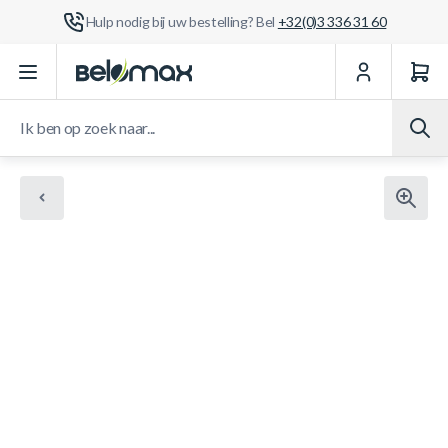
Hulp nodig bij uw bestelling? Bel
+32(0)3 336 31 60
Ga naar de inhoud
Ik ben op zoek naar...