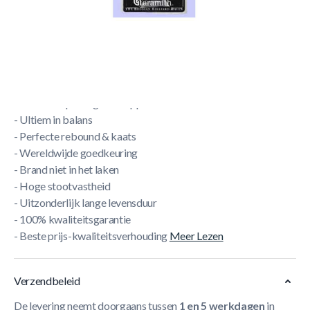
Aramith Golden 8 Ball 57.2 mm
- Aramith Golden 8 bal 57,2 mm (pool)
- Pimp je pooltafel!!
- Super eye-catcher
- Aramith fenolhars
- Perfecte speeleigenschappen
- Ultiem in balans
- Perfecte rebound & kaats
- Wereldwijde goedkeuring
- Brand niet in het laken
- Hoge stootvastheid
- Uitzonderlijk lange levensduur
- 100% kwaliteitsgarantie
- Beste prijs-kwaliteitsverhouding
Meer Lezen
Verzendbeleid
De levering neemt doorgaans tussen
1 en 5 werkdagen
in