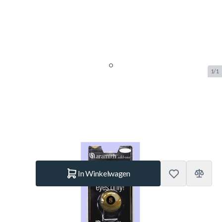
1/1
Aramith Golden 8 Ball 57.2 mm
SKU:
BUF.2157.301
Merk:
Aramith
€ 15,95
Op voorraad
Aantal
In Winkelwagen
Korte Beschrijving