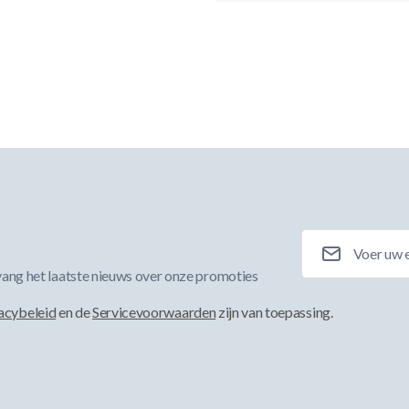
E-mailadres
ang het laatste nieuws over onze promoties
acybeleid
en de
Servicevoorwaarden
zijn van toepassing.