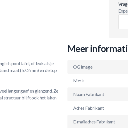
Vrag
Exper
Meer informat
ish pool tafel, of leuk als je
OG image
ndaard maat (57.2 mm) en de top
Merk
veel langer gaaf en glanzend. Ze
Naam Fabrikant
 structuur blijft ook het laken
Adres Fabrikant
E-mailadres Fabrikant