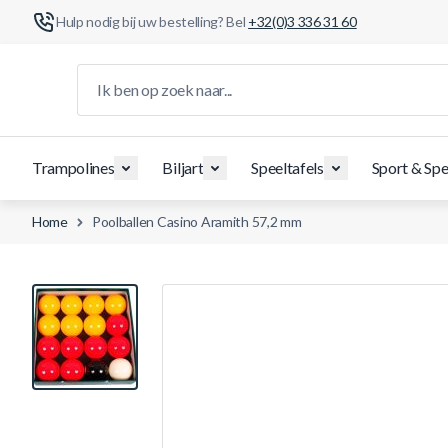
Hulp nodig bij uw bestelling? Bel
+32(0)3 336 31 60
Ga naar de inhoud
Ik ben op zoek naar...
Trampolines
Biljart
Speeltafels
Sport & Spe
Home
Poolballen Casino Aramith 57,2 mm
View larger image