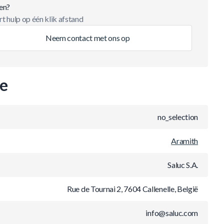
en?
t hulp op één klik afstand
Neem contact met ons op
ie
no_selection
Aramith
Saluc S.A.
Rue de Tournai 2, 7604 Callenelle, België
info@saluc.com