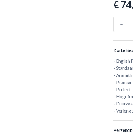
€ 74
Aantal
Korte Bes
- English 
- Standaa
- Aramith
- Premier 
- Perfect
- Hoge im
- Duurza
- Verlengt
Verzendb