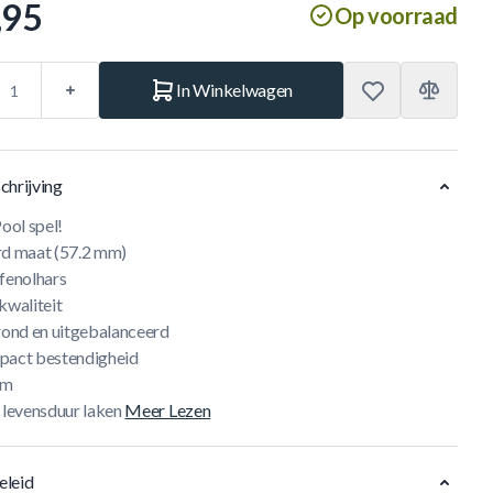
,95
Op voorraad
In Winkelwagen
chrijving
Pool spel!
rd maat (57.2 mm)
 fenolhars
kwaliteit
 rond en uitgebalanceerd
pact bestendigheid
am
 levensduur laken
Meer Lezen
eleid