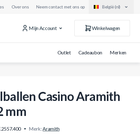
es
Over ons
Neem contact met ons op
België (nl)
Mijn Account
Winkelwagen
Outlet
Cadeaubon
Merken
lballen Casino Aramith
2 mm
.2557.400
Merk:
Aramith