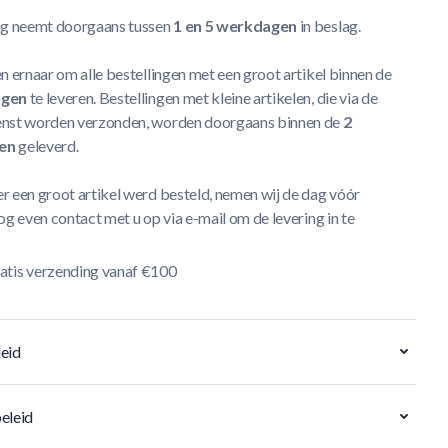
ng neemt doorgaans tussen
1 en 5 werkdagen
in beslag.
n ernaar om alle bestellingen met een groot artikel binnen de
agen
te leveren. Bestellingen met kleine artikelen, die via de
nst worden verzonden, worden doorgaans binnen de
2
en
geleverd.
r een groot artikel werd besteld, nemen wij de dag vóór
og even contact met u op via e-mail om de levering in te
atis verzending vanaf €100
eid
eleid