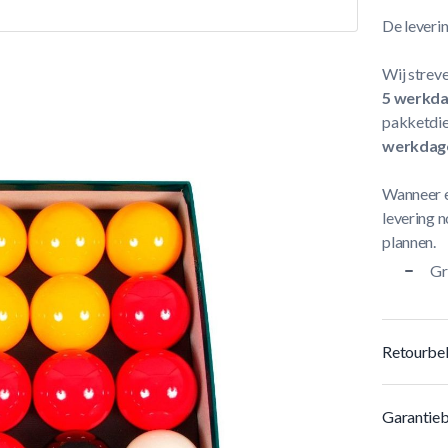
De leveri
Wij streve
5 werkd
pakketdie
werkdag
Wanneer e
levering n
plannen.
Gr
Retourbel
Garantieb