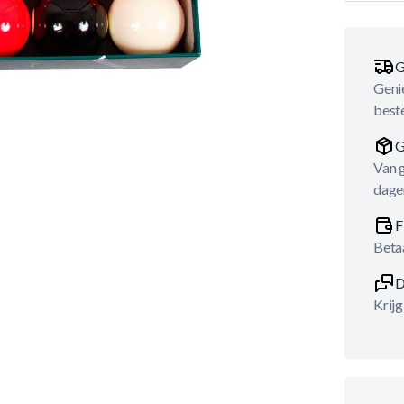
G
Genie
best
G
Van 
dage
F
Betaa
D
Krijg