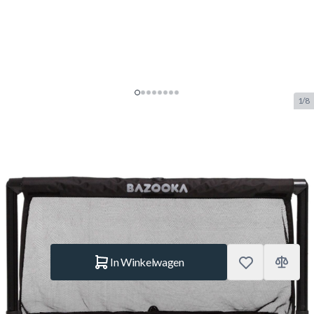
1/8
Bazooka Folding Goal 120x70 CM
SKU:
BUF.7090.131
Merk:
Bazooka
NIEUW
€ 139.–
Op voorraad
Aantal
In Winkelwagen