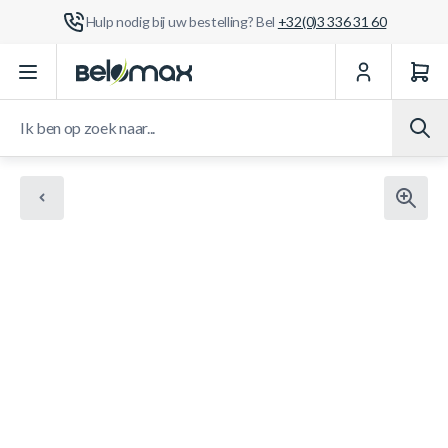
Hulp nodig bij uw bestelling? Bel
+32(0)3 336 31 60
Ga naar de inhoud
Ik ben op zoek naar...