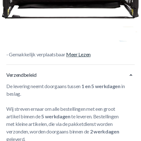
Korte Beschrijving
De Bazooka Folding Goal
- Licht van gewicht
- Inclusief draagtas
- Hoogte 70 cm
- Breedte 120 cm
- Gemakkelijk verplaatsbaar
Meer Lezen
Verzendbeleid
De levering neemt doorgaans tussen
1 en 5 werkdagen
in
beslag.
Wij streven ernaar om alle bestellingen met een groot
artikel binnen de
5 werkdagen
te leveren. Bestellingen
met kleine artikelen, die via de pakketdienst worden
verzonden, worden doorgaans binnen de
2 werkdagen
geleverd.