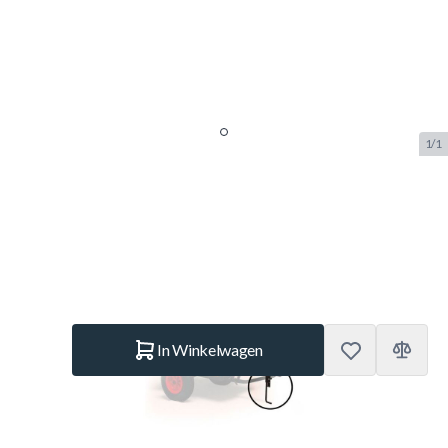
1/1
Berg Steunpoot Kipkar
SKU:
BERG.15.09.08.00
Merk:
Berg Toys
€ 29.–
Op voorraad
Aantal
In Winkelwagen
Korte Beschrijving