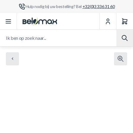
Hulp nodig bij uw bestelling? Bel
+32(0)3 336 31 60
Ga naar de inhoud
Ik ben op zoek naar...