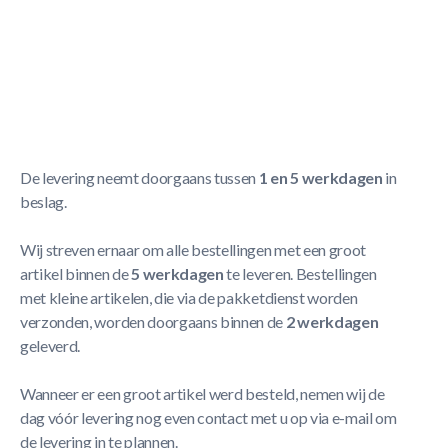
- Handig om jou kipkar of opbouwkar te parkeren
- Geschikt voor de berg basic, super en vario kipkar
- Geschikt voor de berg opbouwkar
Meer Lezen
Verzendbeleid
De levering neemt doorgaans tussen
1 en 5 werkdagen
in
beslag.
Wij streven ernaar om alle bestellingen met een groot
artikel binnen de
5 werkdagen
te leveren. Bestellingen
met kleine artikelen, die via de pakketdienst worden
verzonden, worden doorgaans binnen de
2 werkdagen
geleverd.
Wanneer er een groot artikel werd besteld, nemen wij de
dag vóór levering nog even contact met u op via e-mail om
de levering in te plannen.