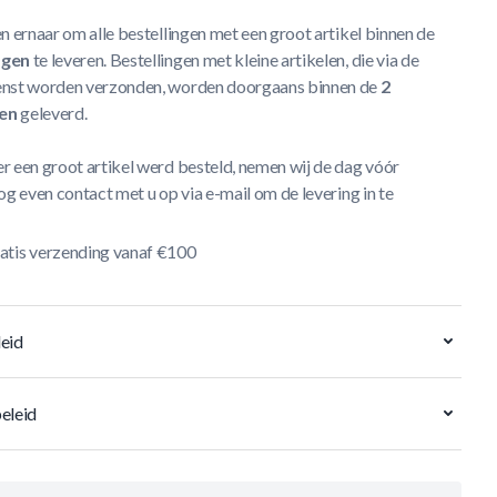
n ernaar om alle bestellingen met een groot artikel binnen de
agen
te leveren. Bestellingen met kleine artikelen, die via de
nst worden verzonden, worden doorgaans binnen de
2
en
geleverd.
r een groot artikel werd besteld, nemen wij de dag vóór
og even contact met u op via e-mail om de levering in te
atis verzending vanaf €100
eid
eleid