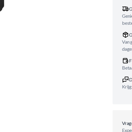
G
Genie
best
G
Van 
dage
F
Betaa
D
Krijg
Vrag
Exper