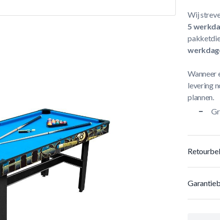
Wij streve
5 werkd
pakketdie
werkdag
Wanneer e
levering n
plannen.
Gr
Retourbel
Garantieb