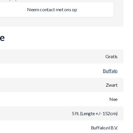
Neem contact met ons op
ie
Gratis
Buffalo
Zwart
Nee
5 ft. (Lengte +/- 152cm)
Buffalo.nl B.V.