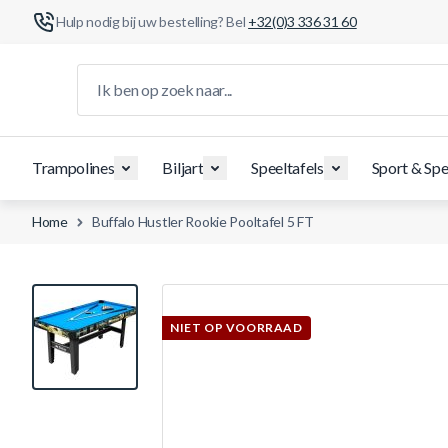
Hulp nodig bij uw bestelling? Bel
+32(0)3 336 31 60
Ga naar de inhoud
Ik ben op zoek naar...
Trampolines
Biljart
Speeltafels
Sport & Spe
Home
Buffalo Hustler Rookie Pooltafel 5 FT
View larger image
NIET OP VOORRAAD