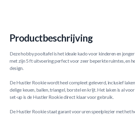
Productbeschrijving
Deze hobby pooltafel is het ideale kado voor kinderen en jonger
met zijn 5 ft uitvoering perfect voor zeer beperkte ruimtes, en
design.
De Hustler Rookie wordt heel compleet geleverd, inclusief laken
delige keuen, ballen, triangel, borstel en krijt. Het laken is al 
set-up is de Hustler Rookie direct klaar voor gebruik.
De Hustler Rookie staat garant voor uren speelplezier met het h