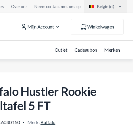
es
Over ons
Neem contact met ons op
België (nl)
Mijn Account
Winkelwagen
Outlet
Cadeaubon
Merken
falo Hustler Rookie
ltafel 5 FT
.6030.150
Merk:
Buffalo