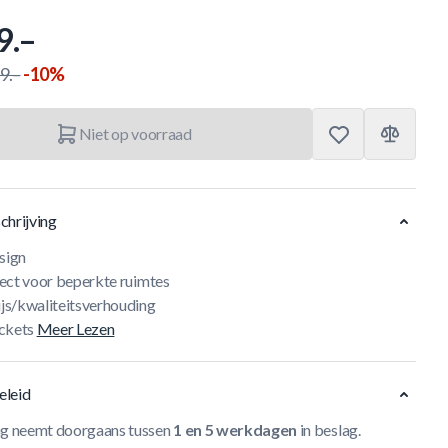
9.–
9.–
-10%
Niet op voorraad
chrijving
sign
rfect voor beperkte ruimtes
ijs/kwaliteitsverhouding
ckets
Meer Lezen
eleid
ng neemt doorgaans tussen
1 en 5 werkdagen
in beslag.