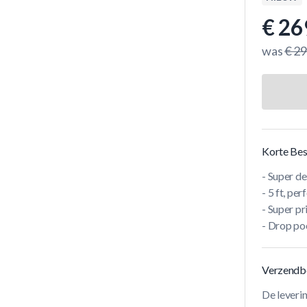
€ 26
was
€ 29
Korte Bes
- Super de
- 5 ft, pe
- Super pr
- Drop po
Verzendb
De leveri