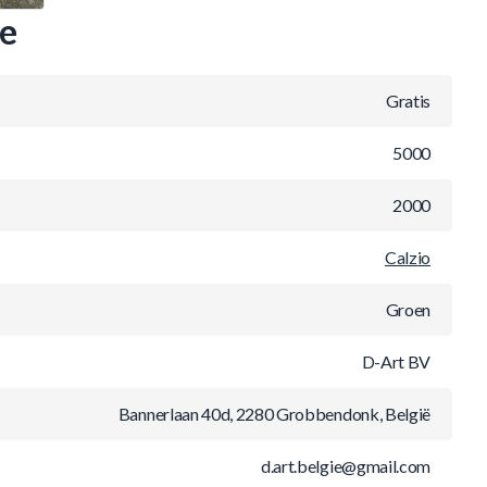
ie
Gratis
5000
2000
Calzio
Groen
D-Art BV
Bannerlaan 40d, 2280 Grobbendonk, België
d.art.belgie@gmail.com