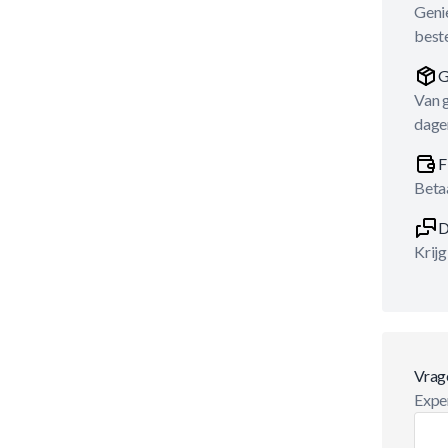
Genie
best
G
Van 
dage
F
Betaa
D
Krijg
Vrag
Exper