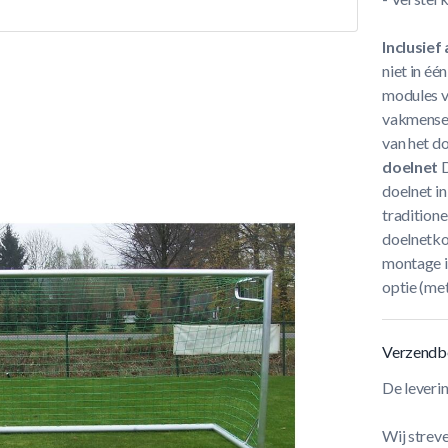
Inclusie
niet in é
modules v
vakmensen
van het do
doelnet
D
doelnet in
traditione
doelnetko
montage is
optie (met
Verzendb
De leveri
Wij streve