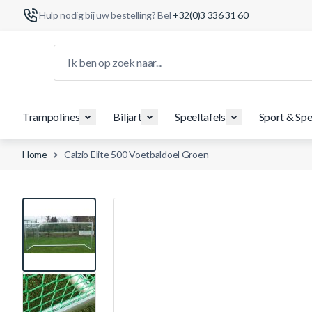
Hulp nodig bij uw bestelling? Bel
+32(0)3 336 31 60
Ga naar de inhoud
Ik ben op zoek naar...
Trampolines
Biljart
Speeltafels
Sport & Spe
Home
Calzio Elite 500 Voetbaldoel Groen
View larger image
View larger image