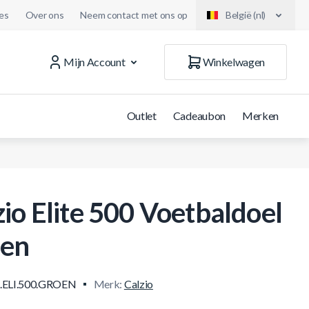
es
Over ons
Neem contact met ons op
België (nl)
Mijn Account
Winkelwagen
Outlet
Cadeaubon
Merken
zio Elite 500 Voetbaldoel
en
.ELI.500.GROEN
Merk:
Calzio