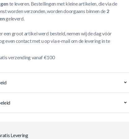
agen
te leveren. Bestellingen met kleine artikelen, die via de
nst worden verzonden, worden doorgaans binnen de
2
en
geleverd.
r een groot artikel werd besteld, nemen wij de dag vóór
og even contact met u op via e-mail om de levering in te
atis verzending vanaf €100
eid
eleid
ratis Levering