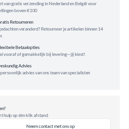
t van gratis verzending in Nederland en België voor
ellingen boven €100
ratis Retourneren
gedachten veranderd? Retourneer je artikelen binnen 14
n
lexibele Betaalopties
l vooraf of gemakkelijk bij levering—jij kiest!
eskundig Advies
 persoonlijk advies van ons team van specialisten
en?
t hulp op één klik afstand
Neem contact met ons op