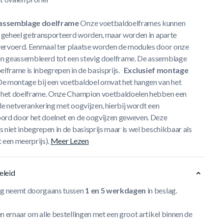
f assemblage doelframe
Onze voetbaldoelframes kunnen
én geheel getransporteerd worden, maar worden in aparte
ervoerd. Eenmaal ter plaatse worden de modules door onze
 geassembleerd tot een stevig doelframe.
De assemblage
elframe is inbegrepen in de basisprijs.
Exclusief montage
e montage bij een voetbaldoel omvat het hangen van het
 het doelframe.
Onze Champion voetbaldoelen hebben een
le netverankering met oogvijzen, hierbij wordt een
ord door het doelnet en de oogvijzen geweven.
Deze
 niet inbegrepen in de basisprijs maar is wel beschikbaar als
 een meerprijs).
Meer Lezen
eleid
ng neemt doorgaans tussen
1 en 5 werkdagen
in beslag.
n ernaar om alle bestellingen met een groot artikel binnen de