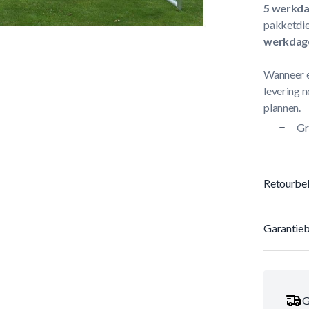
5 werkd
pakketdie
werkdag
Wanneer e
levering n
plannen.
Gr
Retourbel
Garantieb
G