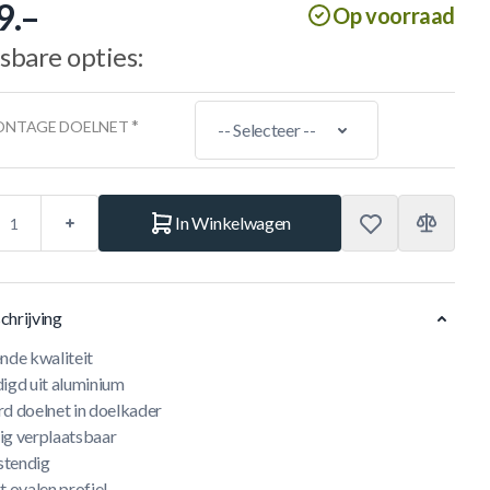
9.–
Op voorraad
sbare opties:
*
ONTAGE DOELNET
In Winkelwagen
chrijving
nde kwaliteit
digd uit aluminium
rd doelnet in doelkader
ig verplaatsbaar
stendig
t ovalen profiel