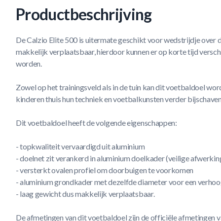
Productbeschrijving
De Calzio Elite 500 is uitermate geschikt voor wedstrijdje over de
makkelijk verplaatsbaar, hierdoor kunnen er op korte tijd versc
worden.
Zowel op het trainingsveld als in de tuin kan dit voetbaldoel wo
kinderen thuis hun techniek en voetbalkunsten verder bijschaven
Dit voetbaldoel heeft de volgende eigenschappen:
- topkwaliteit vervaardigd uit aluminium
- doelnet zit verankerd in aluminium doelkader (veilige afwerki
- versterkt ovalen profiel om doorbuigen te voorkomen
- aluminium grondkader met dezelfde diameter voor een verhoog
- laag gewicht dus makkelijk verplaatsbaar.
De afmetingen van dit voetbaldoel zijn de officiële afmetinge