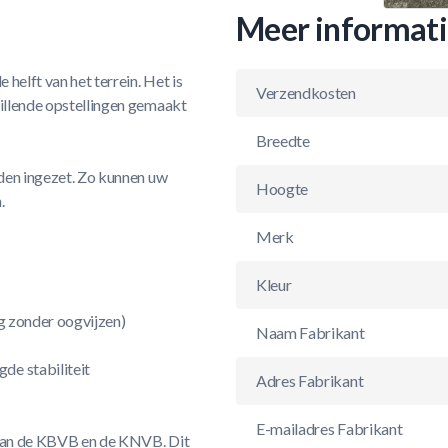
Meer informat
 helft van het terrein. Het is
Verzendkosten
hillende opstellingen gemaakt
Breedte
rden ingezet. Zo kunnen uw
Hoogte
.
Merk
Kleur
ng zonder oogvijzen)
Naam Fabrikant
de stabiliteit
Adres Fabrikant
E-mailadres Fabrikant
n van de KBVB en de KNVB. Dit