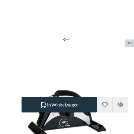
1/3
Christopeit Mini Bike MB-3
SKU:
BUF.7300.168
Merk:
Christopeit
€ 89,95
Op voorraad
Aantal
In Winkelwagen
Korte Beschrijving