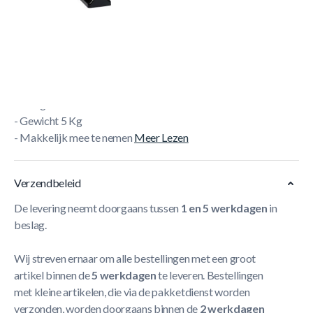
- Dé oplossing bij gebrek aan tijd
- Dé oplossing bij gebrek aan ruimte
- Dé oplossing voor beweging voor iedereen!
- Dé oplossing voor multitaskers
- Van uiterst lichte tot zeer zware inspanning
- Veiligheidsstand
- Gewicht 5 Kg
- Makkelijk mee te nemen
Meer Lezen
Verzendbeleid
De levering neemt doorgaans tussen
1 en 5 werkdagen
in
beslag.
Wij streven ernaar om alle bestellingen met een groot
artikel binnen de
5 werkdagen
te leveren. Bestellingen
met kleine artikelen, die via de pakketdienst worden
verzonden, worden doorgaans binnen de
2 werkdagen