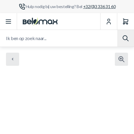
Hulp nodig bij uw bestelling? Bel
+32(0)3 336 31 60
Ga naar de inhoud
Ik ben op zoek naar...