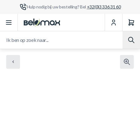
Hulp nodig bij uw bestelling? Bel
+32(0)3 336 31 60
Ga naar de inhoud
Ik ben op zoek naar...