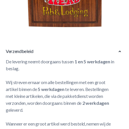
Korte Beschrijving
- Hoogwaardig darts kabinet
- Kings Head design
- Full Colour
Meer Lezen
Verzendbeleid
De levering neemt doorgaans tussen
1 en 5 werkdagen
in
beslag.
Wij streven ernaar om alle bestellingen met een groot
artikel binnen de
5 werkdagen
te leveren. Bestellingen
met kleine artikelen, die via de pakketdienst worden
verzonden, worden doorgaans binnen de
2 werkdagen
geleverd.
Wanneer er een groot artikel werd besteld, nemen wij de