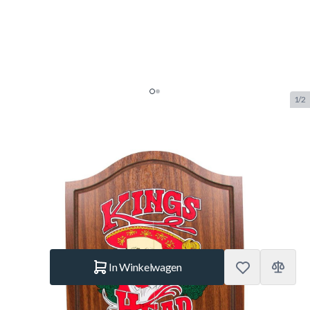
1/2
Dart Kabinet Kings Head Full
Colour - Razendsnelle levering!
SKU:
BUF.8449.000
Merk:
Innergames
€ 39,95
Op voorraad
Aantal
In Winkelwagen