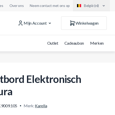
es
Over ons
Neem contact met ons op
België (nl)
Mijn Account
Winkelwagen
Outlet
Cadeaubon
Merken
tbord Elektronisch
ura
.9009.105
Merk:
Karella