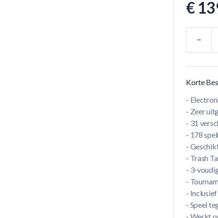
€ 13
Aantal
Korte Bes
- Electron
- Zeer ui
- 31 vers
- 178 spel
- Geschikt
- Trash T
- 3-voudig
- Tourname
- Inclusie
- Speel t
- Werkt o