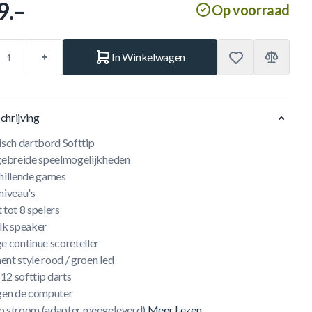
9.–
Op voorraad
In Winkelwagen
chrijving
isch dartbord Softtip
tgebreide speelmogelijkheden
chillende games
niveau's
 tot 8 spelers
alk speaker
e continue scoreteller
nt style rood / groen led
f 12 softtip darts
egen de computer
p stroom (adapter meegeleverd)
Meer Lezen