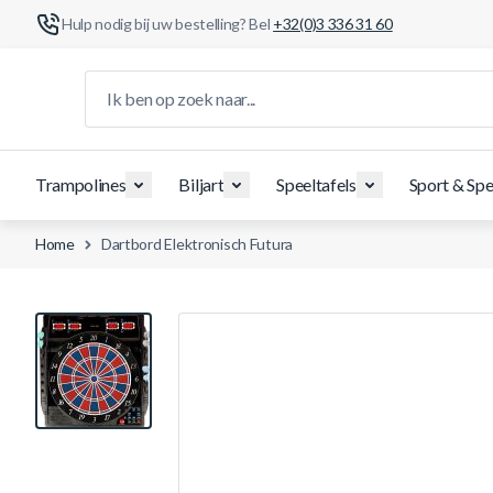
Hulp nodig bij uw bestelling? Bel
+32(0)3 336 31 60
Ga naar de inhoud
Ik ben op zoek naar...
Trampolines
Biljart
Speeltafels
Sport & Spe
Home
Dartbord Elektronisch Futura
View larger image