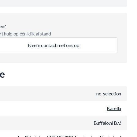
en?
t hulp op één klik afstand
Neem contact met ons op
ie
no_selection
Karella
Buffalo.nl B.V.