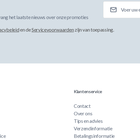
E-mailadres
ang het laatste nieuws over onze promoties
acybeleid
en de
Servicevoorwaarden
zijn van toepassing.
Klantenservice
Contact
Over ons
Tips en advies
Verzendinformatie
ice
Betalingsinformatie