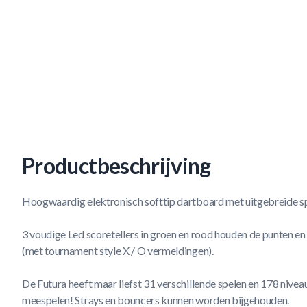
Productbeschrijving
Hoogwaardig elektronisch softtip dartboard met uitgebreide s
3 voudige Led scoretellers in groen en rood houden de punten en
(met tournament style X / O vermeldingen).
De Futura heeft maar liefst 31 verschillende spelen en 178 niveau'
meespelen! Strays en bouncers kunnen worden bijgehouden.