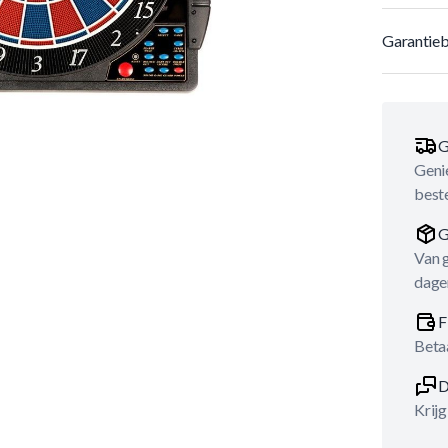
Garantieb
G
Genie
best
G
Van 
dage
F
Betaa
D
Krijg