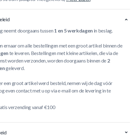
eleid
ng neemt doorgaans tussen
1 en 5 werkdagen
in beslag.
n ernaar om alle bestellingen met een groot artikel binnen de
agen
te leveren. Bestellingen met kleine artikelen, die via de
nst worden verzonden, worden doorgaans binnen de
2
en
geleverd.
r een groot artikel werd besteld, nemen wij de dag vóór
og even contact met u op via e-mail om de levering in te
atis verzending vanaf €100
eid