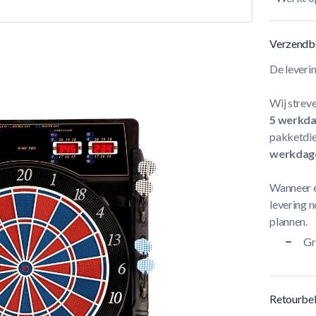
Verzendb
De leveri
Wij streve
5 werkd
pakketdie
werkdag
Wanneer e
levering n
plannen.
Gr
Retourbel