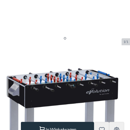
1/1
Garlando F-200 Evolution
Doorlopende Stangen
Voetbaltafel
SKU:
GAR.20130
Merk:
Garlando
NIEUW
€ 848.–
Op voorraad
Aantal
In Winkelwagen