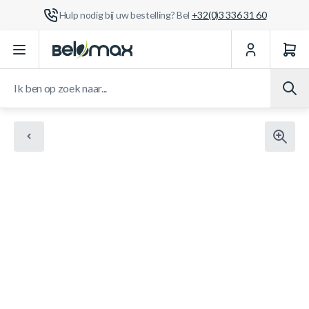
Hulp nodig bij uw bestelling? Bel
+32(0)3 336 31 60
Ga naar de inhoud
Ik ben op zoek naar...