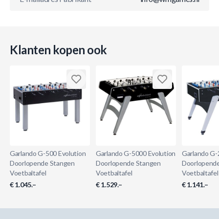
Klanten kopen ook
Garlando G-500 Evolution
Garlando G-5000 Evolution
Garlando G-
Doorlopende Stangen
Doorlopende Stangen
Doorlopend
Voetbaltafel
Voetbaltafel
Voetbaltafel
€ 1.045.–
€ 1.529.–
€ 1.141.–