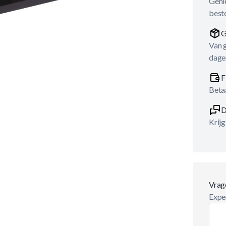
Genie
best
G
Van 
dage
F
Betaa
D
Krijg
Vrag
Exper