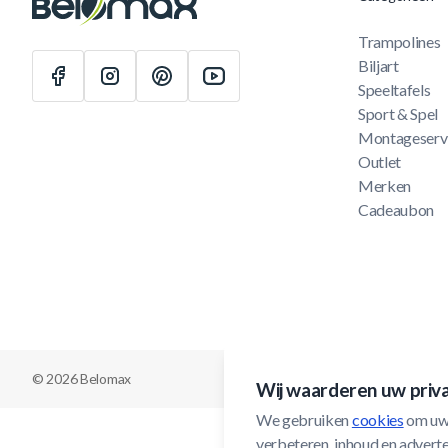
Trampolines
Biljart
Speeltafels
Sport & Spel
Montageserv
Outlet
Merken
Cadeaubon
© 2026 Belomax
Wij waarderen uw priv
We gebruiken 
cookies
 om uw
verbeteren, inhoud en adverten