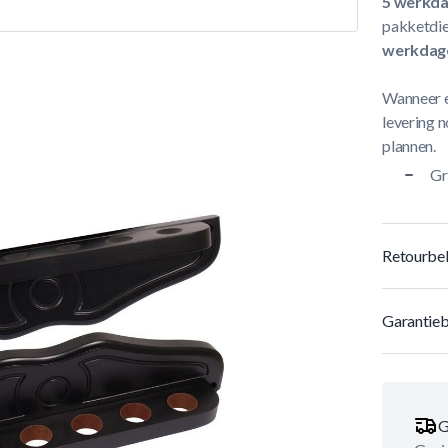
5 werkd
pakketdie
werkdag
Wanneer e
levering n
plannen.
Gr
Retourbel
Garantieb
G