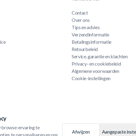
Contact
Over ons
Tips en advies
Verzendinformatie
ice
Betalingsinformatie
Retourbeleid
Service, garantie en klachten
Privacy- en cookiebeleid
Algemene voorwaarden
Cookie-instellingen
acy
 browse-ervaring te 
Afwijzen
Aangepaste inste
ties te personaliseren en ons 