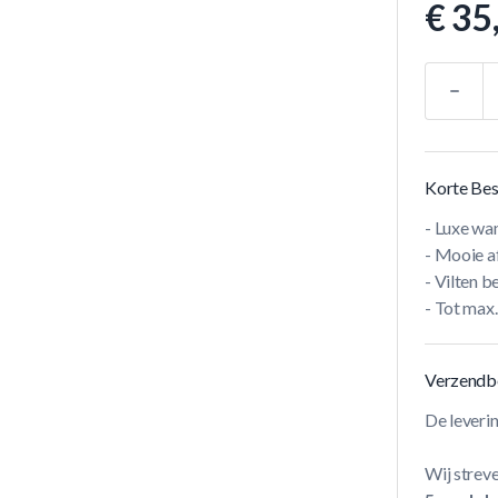
€ 35
Aantal
Korte Bes
- Luxe w
- Mooie a
- Vilten 
- Tot max
Verzendb
De leveri
Wij streve