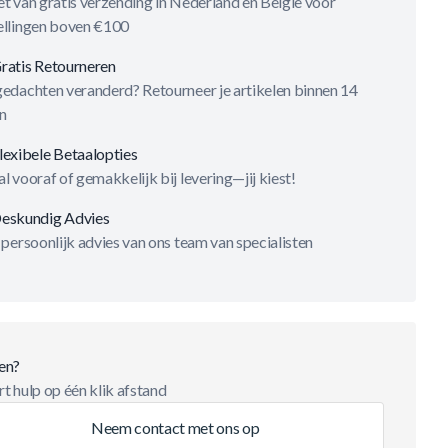
t van gratis verzending in Nederland en België voor
ellingen boven €100
ratis Retourneren
gedachten veranderd? Retourneer je artikelen binnen 14
n
lexibele Betaalopties
l vooraf of gemakkelijk bij levering—jij kiest!
eskundig Advies
 persoonlijk advies van ons team van specialisten
en?
t hulp op één klik afstand
Neem contact met ons op