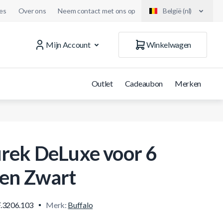
es
Over ons
Neem contact met ons op
België (nl)
Mijn Account
Winkelwagen
Outlet
Cadeaubon
Merken
rek DeLuxe voor 6
en Zwart
.3206.103
Merk:
Buffalo