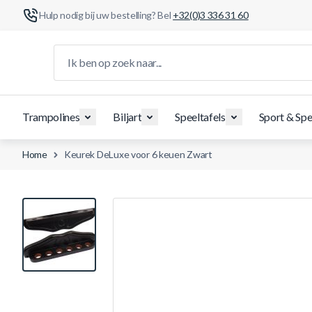
Hulp nodig bij uw bestelling? Bel
+32(0)3 336 31 60
Ga naar de inhoud
Ik ben op zoek naar...
Trampolines
Biljart
Speeltafels
Sport & Spe
Home
Keurek DeLuxe voor 6 keuen Zwart
View larger image