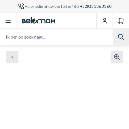
Hulp nodig bij uw bestelling? Bel
+32(0)3 336 31 60
Ga naar de inhoud
Ik ben op zoek naar...