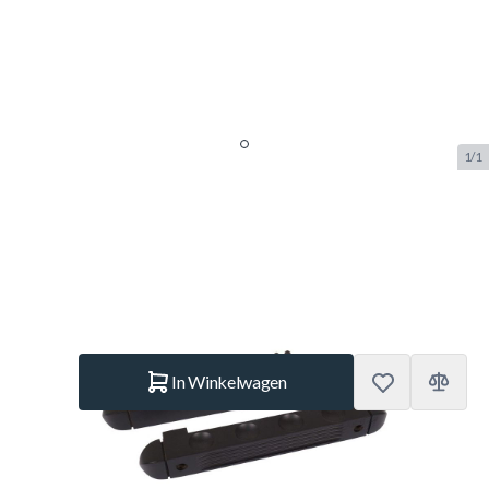
1/1
Keurek voor 4 keuen - Zwart
SKU:
BUF.3204.003
Merk:
Buffalo
€ 13,95
Op voorraad
Aantal
In Winkelwagen
Korte Beschrijving