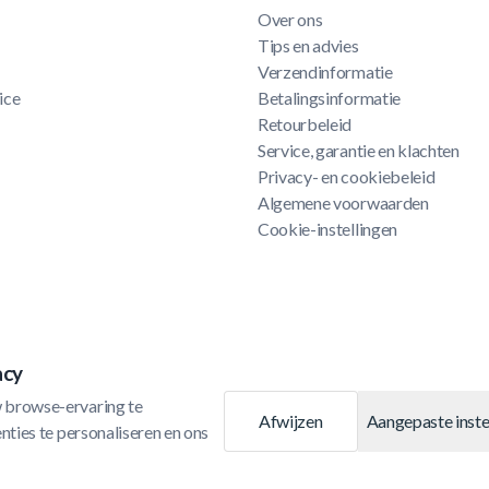
Over ons
Tips en advies
Verzendinformatie
ice
Betalingsinformatie
Retourbeleid
Service, garantie en klachten
Privacy- en cookiebeleid
Algemene voorwaarden
Cookie-instellingen
acy
 browse-ervaring te 
Afwijzen
Aangepaste inste
ties te personaliseren en ons 