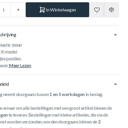
In Winkelwagen
chrijving
plastic steun
of X-model
jke posities
aver
Meer Lezen
eleid
ng neemt doorgaans tussen
1 en 5 werkdagen
in beslag.
n ernaar om alle bestellingen met een groot artikel binnen de
agen
te leveren. Bestellingen met kleine artikelen, die via de
nst worden verzonden, worden doorgaans binnen de
2