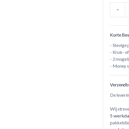
Aantal
Korte Bes
- Stevige 
- Kruis- 
- 2 mogeli
- Money s
Verzendb
De leveri
Wij streve
5 werkd
pakketdie