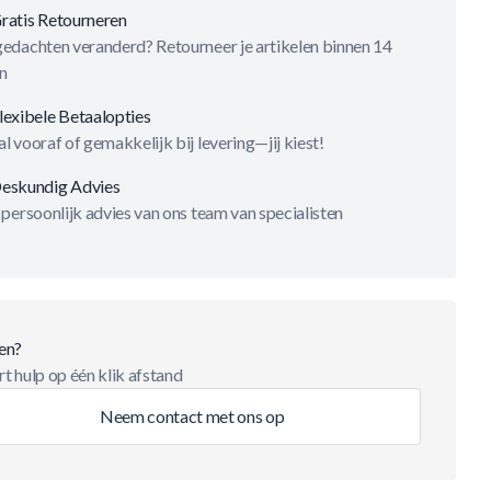
ratis Retourneren
gedachten veranderd? Retourneer je artikelen binnen 14
n
lexibele Betaalopties
l vooraf of gemakkelijk bij levering—jij kiest!
eskundig Advies
 persoonlijk advies van ons team van specialisten
en?
t hulp op één klik afstand
Neem contact met ons op