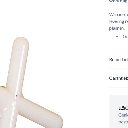
werkdag
Wanneer e
levering n
plannen.
Gr
Retourbel
Garantieb
G
Genie
best