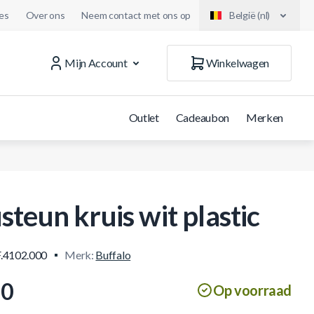
es
Over ons
Neem contact met ons op
België (nl)
Mijn Account
Winkelwagen
Outlet
Cadeaubon
Merken
steun kruis wit plastic
.4102.000
Merk:
Buffalo
50
Op voorraad