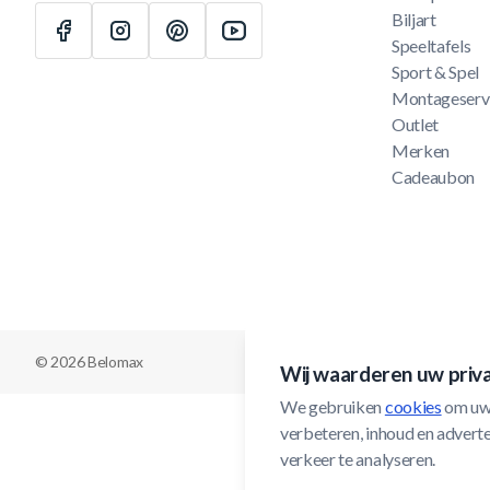
Biljart
Speeltafels
Sport & Spel
Montageserv
Outlet
Merken
Cadeaubon
© 2026 Belomax
Wij waarderen uw priv
We gebruiken 
cookies
 om uw
verbeteren, inhoud en adverten
verkeer te analyseren.