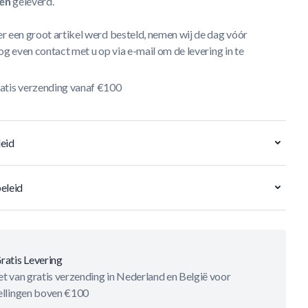
en
geleverd.
r een groot artikel werd besteld, nemen wij de dag vóór
og even contact met u op via e-mail om de levering in te
atis verzending vanaf €100
eid
eleid
ratis Levering
t van gratis verzending in Nederland en België voor
ellingen boven €100