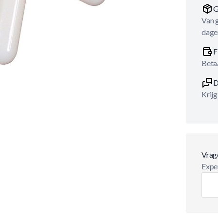
G
Van 
dage
F
Betaa
D
Krijg
Vrag
Exper