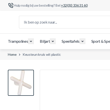
Hulp nodig bij uw bestelling? Bel
+32(0)3 336 31 60
Ga naar de inhoud
Ik ben op zoek naar...
Trampolines
Biljart
Speeltafels
Sport & Spe
Home
Keusteun kruis wit plastic
View larger image