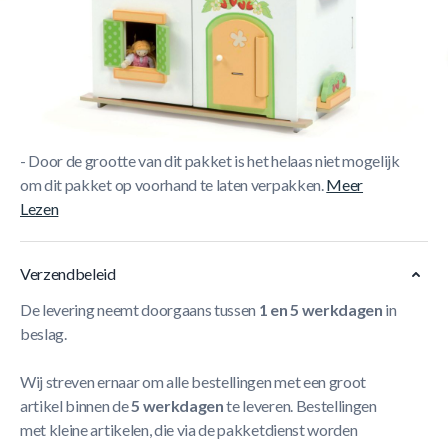
Korte Beschrijving
- Prachtig gedecoreerd poppenhuis van Le Toy Van met
een echt meisjes motief.
- Dit poppenhuis wordt geleverd inclusief meubelset.
- Poppen niet inbegrepen.
- Door de grootte van dit pakket is het helaas niet mogelijk
om dit pakket op voorhand te laten verpakken.
Meer
Lezen
Verzendbeleid
De levering neemt doorgaans tussen
1 en 5 werkdagen
in
beslag.
Wij streven ernaar om alle bestellingen met een groot
artikel binnen de
5 werkdagen
te leveren. Bestellingen
met kleine artikelen, die via de pakketdienst worden