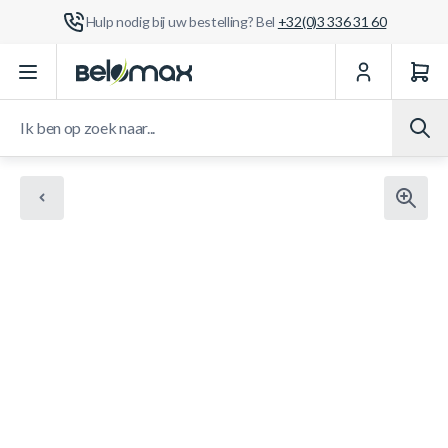
Hulp nodig bij uw bestelling? Bel
+32(0)3 336 31 60
Ga naar de inhoud
Ik ben op zoek naar...