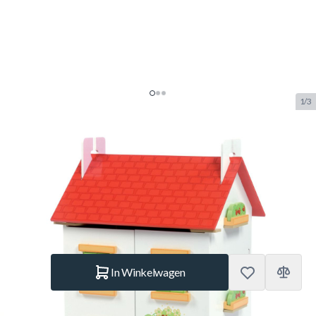
1/3
Le Toy Van Tutti-Frutti
Poppenhuis
SKU:
LTV.H120
Merk:
Le Toy Van
€ 129.–
Op voorraad
Aantal
In Winkelwagen