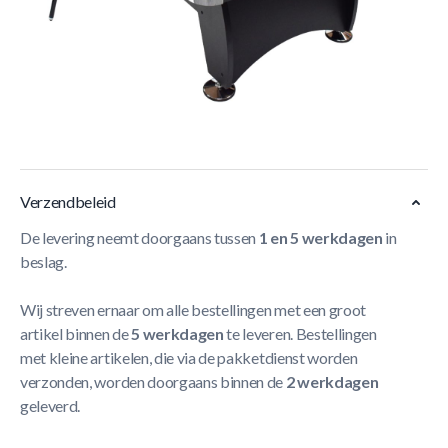
Korte Beschrijving
De
North Gardone pooltafel
is de perfecte invulling voor
jouw mancave, speelkamer of zolder. De tafel heeft een
strak design en is voorzien van stelpoten waardoor je deze
makkelijk waterpas kan zetten.
Meer Lezen
Verzendbeleid
De levering neemt doorgaans tussen
1 en 5 werkdagen
in
beslag.
Wij streven ernaar om alle bestellingen met een groot
artikel binnen de
5 werkdagen
te leveren. Bestellingen
met kleine artikelen, die via de pakketdienst worden
verzonden, worden doorgaans binnen de
2 werkdagen
geleverd.