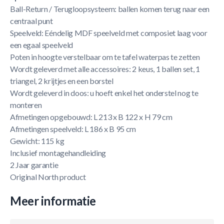
Ball-Return / Terugloopsysteem: ballen komen terug naar een
centraal punt
Speelveld: Eéndelig MDF speelveld met composiet laag voor
een egaal speelveld
Poten in hoogte verstelbaar om te tafel waterpas te zetten
Wordt geleverd met alle accessoires: 2 keus, 1 ballen set, 1
triangel, 2 krijtjes en een borstel
Wordt geleverd in doos: u hoeft enkel het onderstel nog te
monteren
Afmetingen opgebouwd: L 213 x B 122 x H 79 cm
Afmetingen speelveld: L 186 x B 95 cm
Gewicht: 115 kg
Inclusief montagehandleiding
2 Jaar garantie
Original North product
Meer informatie