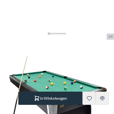
1/9
NORTH Gardone Pooltafel
Zwart/Groen 7FT
SKU:
NORTH.7090.153
Merk:
NORTH
€ 699.–
Op voorraad
Aantal
In Winkelwagen