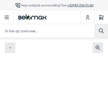
Hulp nodig bij uw bestelling? Bel
+32(0)3 336 31 60
Ga naar de inhoud
Ik ben op zoek naar...