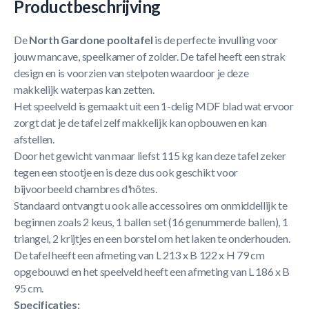
Productbeschrijving
De
North Gardone pooltafel
is de perfecte invulling voor
jouw mancave, speelkamer of zolder. De tafel heeft een strak
design en is voorzien van stelpoten waardoor je deze
makkelijk waterpas kan zetten.
Het speelveld is gemaakt uit een 1-delig MDF blad wat ervoor
zorgt dat je de tafel zelf makkelijk kan opbouwen en kan
afstellen.
Door het gewicht van maar liefst 115 kg kan deze tafel zeker
tegen een stootje en is deze dus ook geschikt voor
bijvoorbeeld chambres d'hôtes.
Standaard ontvangt u ook alle accessoires om onmiddellijk te
beginnen zoals 2 keus, 1 ballen set (16 genummerde ballen), 1
triangel, 2 krijtjes en een borstel om het laken te onderhouden.
De tafel heeft een afmeting van L 213 x B 122 x H 79 cm
opgebouwd en het speelveld heeft een afmeting van L 186 x B
95 cm.
Specificaties: