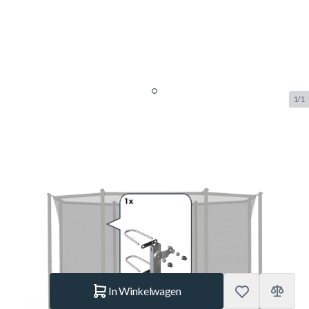
1/1
Safety Net Comfort -
Bevestigingsset voor 1 paal
(95mm)
SKU:
BERG.51.30.74.09
Merk:
Berg Toys
€ 29,99
Op voorraad
Aantal
In Winkelwagen