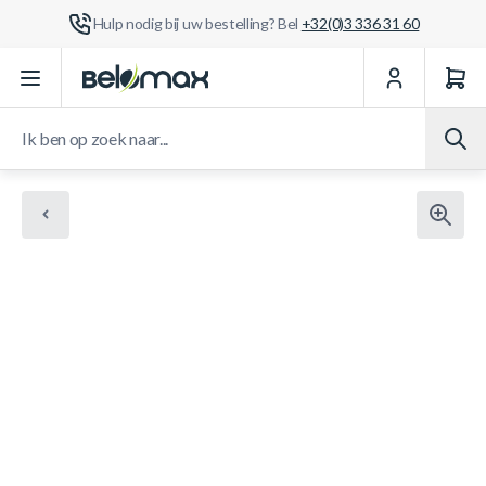
Hulp nodig bij uw bestelling? Bel
+32(0)3 336 31 60
Ga naar de inhoud
Ik ben op zoek naar...