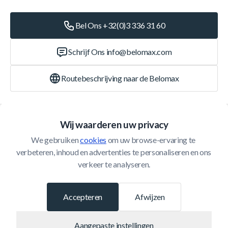
Bel Ons +32(0)3 336 31 60
Schrijf Ons
info@belomax.com
Routebeschrijving naar de Belomax
Categorieën
Wij waarderen uw privacy
We gebruiken 
cookies
 om uw browse-ervaring te 
Klantenservice
verbeteren, inhoud en advertenties te personaliseren en ons 
verkeer te analyseren.
© 2026 Belomax
Ontwikkeld door
Accepteren
Afwijzen
Aangepaste instellingen