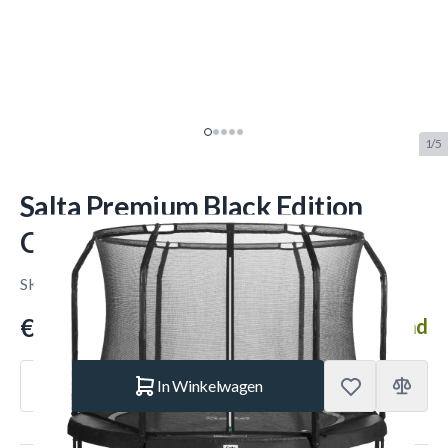
1/5
Salta Premium Black Edition
Combo 305 cm
SKU:
SALTA.554
Merk:
Salta
€ 499.–
Op voorraad
Aantal
In Winkelwagen