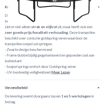
Korte Beschrijving
De
Salta Premium Black Edition
is één van onze
bestverkochte modellen op dit moment. Deze trampoline
ziet er niet alleen
strak en stijlvol
uit, maar heeft ook een
zeer goede prijs/kwaliteit verhouding
. Deze trampoline
beschikt over conische goldspring veren waardoor de
trampoline soepel zal springen.
- Zwarte design beschermrand
- Frame dubbelzijdig gegalvaniseerd en gepoedercoat aan
buitenkant
- Soepel springcomfort door Goldspring veren
- UV-bestendig veiligheidsnet
Meer Lezen
Verzendbeleid
De levering neemt doorgaans tussen
1 en 5 werkdagen
in
beslag.