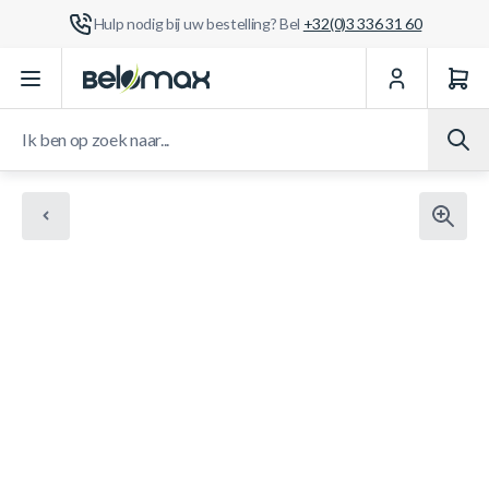
Hulp nodig bij uw bestelling? Bel
+32(0)3 336 31 60
Ga naar de inhoud
Ik ben op zoek naar...