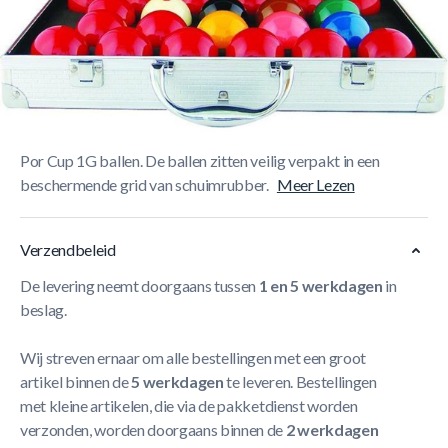
Korte Beschrijving
Speel je graag op een beetje niveau dan is het ideaal om je
eigen snookerballen mee te nemen. Aramith speelt in op
deze trend met deze prachtige draagbare set ballen.
De
luxe aluminium koffer bevat een complete set Aramith STC
Por Cup 1G ballen. De ballen zitten veilig verpakt in een
beschermende grid van schuimrubber.
Meer Lezen
Verzendbeleid
De levering neemt doorgaans tussen
1 en 5 werkdagen
in
beslag.
Wij streven ernaar om alle bestellingen met een groot
artikel binnen de
5 werkdagen
te leveren. Bestellingen
met kleine artikelen, die via de pakketdienst worden
verzonden, worden doorgaans binnen de
2 werkdagen