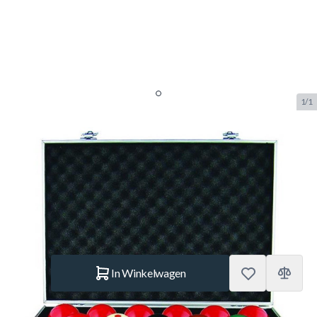
1/1
Snooker ballen set Aramith
52.4mm Pro cup
SKU:
BUF.2752.400
Merk:
Aramith
€ 319.–
Op voorraad
Aantal
In Winkelwagen