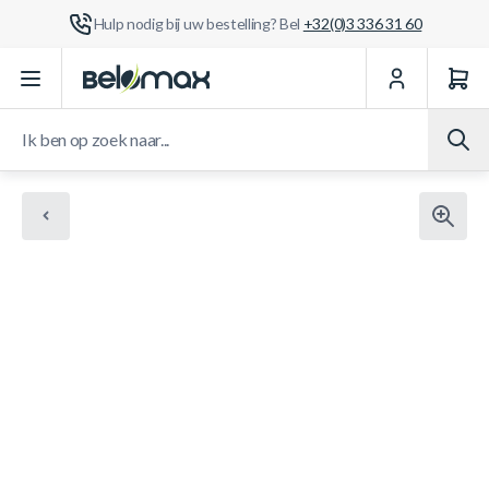
Hulp nodig bij uw bestelling? Bel
+32(0)3 336 31 60
Ga naar de inhoud
Ik ben op zoek naar...