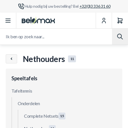
Hulp nodig bij uw bestelling? Bel
+32(0)3 336 31 60
Ga naar de inhoud
Ik ben op zoek naar...
Nethouders
11
Speeltafels
Tafeltennis
Onderdelen
Complete Netsets
15