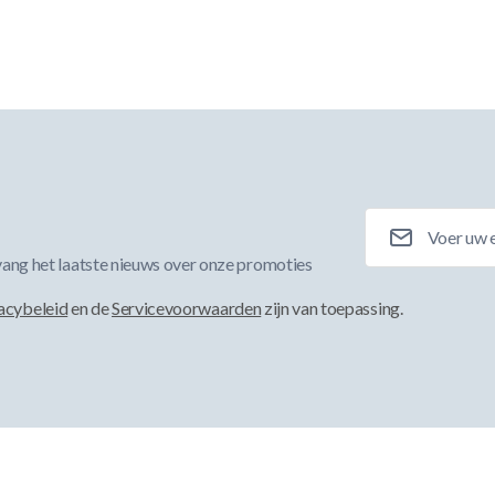
E-mailadres
ang het laatste nieuws over onze promoties
acybeleid
en de
Servicevoorwaarden
zijn van toepassing.