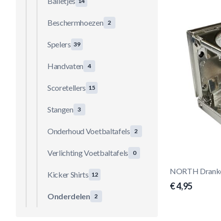
Balletjes
14
Beschermhoezen
2
Spelers
39
Handvaten
4
Scoretellers
15
Stangen
3
Onderhoud Voetbaltafels
2
Verlichting Voetbaltafels
0
NORTH Dranken
Kicker Shirts
12
€ 4,95
Onderdelen
2