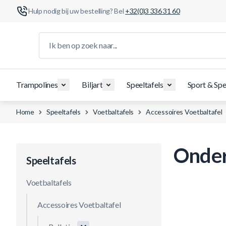
Hulp nodig bij uw bestelling? Bel
+32(0)3 336 31 60
Ga naar de inhoud
Ik ben op zoek naar...
Trampolines
Biljart
Speeltafels
Sport & Spe
Home
Speeltafels
Voetbaltafels
Accessoires Voetbaltafel
Onder
Speeltafels
Voetbaltafels
Accessoires Voetbaltafel