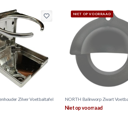
NIET OP VOORRAAD
houder Zilver Voetbaltafel
NORTH Balinworp Zwart Voetbal
Niet op voorraad