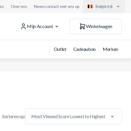
es
Over ons
Neem contact met ons op
België (nl)
Mijn Account
Winkelwagen
Outlet
Cadeaubon
Merken
Sorteren op: