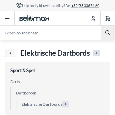
Hulp nodig bij uw bestelling? Bel
+32(0)3 336 31 60
Ga naar de inhoud
Ik ben op zoek naar...
Elektrische Dartbords
4
Sport & Spel
Darts
Dartborden
Elektrische Dartbords
4