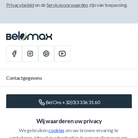
Privacybeleid
en de
Servicevoorwaarden
zijn van toepassing.
Contactgegevens
Bel Ons +32(0)3 336 31 60
Schrijf Ons
info@belomax.com
Wij waarderen uw privacy
We gebruiken 
cookies
 om uw browse-ervaring te 
Routebeschrijving naar de Belomax
verbeteren, inhoud en advertenties te personaliseren en ons 