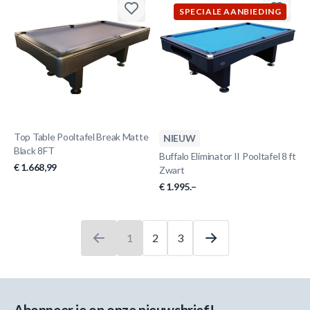
SPECIALE AANBIEDING
Top Table Pooltafel Break Matte
NIEUW
Black 8FT
Buffalo Eliminator II Pooltafel 8 ft
€ 1.668,99
Zwart
€ 1.995.–
1
2
3
U leest momenteel pagina
Pagina
Pagina