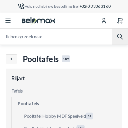
Hulp nodig bij uw bestelling? Bel
+32(0)3 336 31 60
Ga naar de inhoud
Ik ben op zoek naar...
Pooltafels
189
Biljart
Tafels
Pooltafels
Pooltafel Hobby MDF Speelveld
51