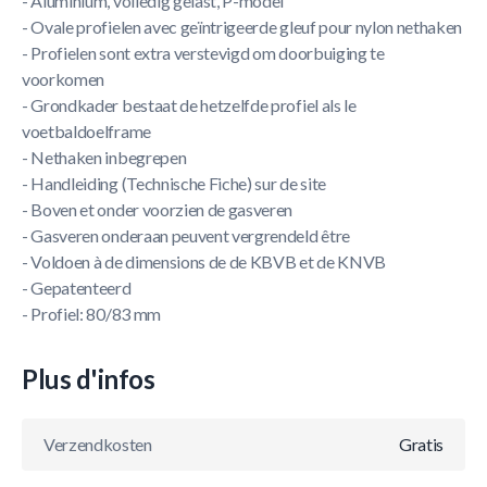
- Aluminium, volledig gelast, P-model
- Ovale profielen avec geïntrigeerde gleuf pour nylon nethaken
- Profielen sont extra verstevigd om doorbuiging te
voorkomen
- Grondkader bestaat de hetzelfde profiel als le
voetbaldoelframe
- Nethaken inbegrepen
- Handleiding (Technische Fiche) sur de site
- Boven et onder voorzien de gasveren
- Gasveren onderaan peuvent vergrendeld être
- Voldoen à de dimensions de de KBVB et de KNVB
- Gepatenteerd
- Profiel: 80/83 mm
Plus d'infos
Verzendkosten
Gratis