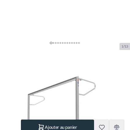
1/13
Alusport But de Football
Opklapbaar 300 (3,00 x 2,00 x
0,80 / 1,20)
SKU:
ALUS.TPI380V
Marque:
Alusport
995.– €
En stock
Quantité
Ajouter au panier