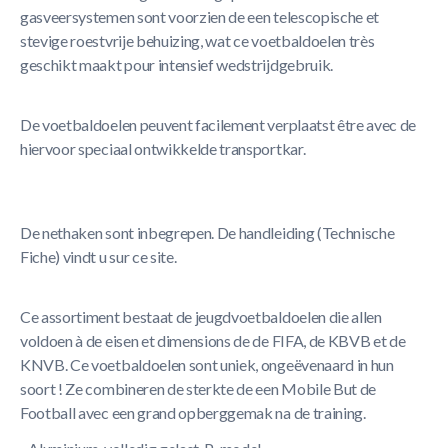
gasveersystemen sont voorzien de een telescopische et
stevige roestvrije behuizing, wat ce voetbaldoelen très
geschikt maakt pour intensief wedstrijdgebruik.
De voetbaldoelen peuvent facilement verplaatst être avec de
hiervoor speciaal ontwikkelde transportkar.
De nethaken sont inbegrepen. De handleiding (Technische
Fiche) vindt u sur ce site.
Ce assortiment bestaat de jeugdvoetbaldoelen die allen
voldoen à de eisen et dimensions de de FIFA, de KBVB et de
KNVB. Ce voetbaldoelen sont uniek, ongeëvenaard in hun
soort ! Ze combineren de sterkte de een Mobile But de
Football avec een grand opberggemak na de training.