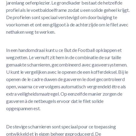
jarenlang oefenplezier. Le grondkader bestaat de hetzelfde
profiel als le voetbaldoelframe zodat u een solide geheel krijgt.
De profielen sont speciaal verstevigd om doorbuiging te
voorkomen et ont een glijgoot à de achterzijde om le filet avec
nethaken weg te werken.
In een handomdraai kunt u ce But de Football opklappen et
wegzetten. Le vernuft zit hem in de combinatie de sur taille
gemaakte scharnieren, gecombineerd avec gasveersystemen.
U kunt le vergelijken avec le openen de een kofferdeksel. Bij le
openen de le cadre duwen de gasveren le doel gecontroleerd
open, waarna ce vervolgens automatisch vergrendeld être als
extra veiligheidsmaatregel. Op eenzelfde manier zorgen de
gasveren à de netbeugels ervoor dat le filet solide
opgespannen est.
De stevige scharnieren sont speciaal pour ce toepassing
ontwikkeld et in eigen beheer geproduceerd. De