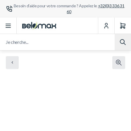
Besoin d'aide pour votre commande ? Appelez le
+32(0)3 336 31
60
Aller au contenu
Je cherche...